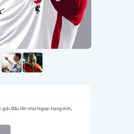
c giải đấu lớn như Ngoại hạng Anh,