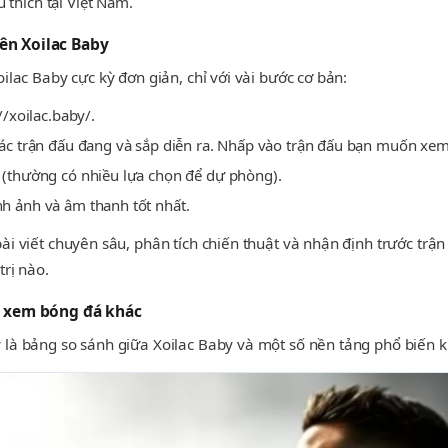
 thích tại Việt Nam.
ên Xoilac Baby
oilac Baby cực kỳ đơn giản, chỉ với vài bước cơ bản:
//xoilac.baby/.
 các trận đấu đang và sắp diễn ra. Nhấp vào trận đấu bạn muốn xem
n (thường có nhiều lựa chọn để dự phòng).
nh ảnh và âm thanh tốt nhất.
ài viết chuyên sâu, phân tích chiến thuật và nhận định trước trậ
trị nào.
g xem bóng đá khác
 là bảng so sánh giữa Xoilac Baby và một số nền tảng phổ biến k