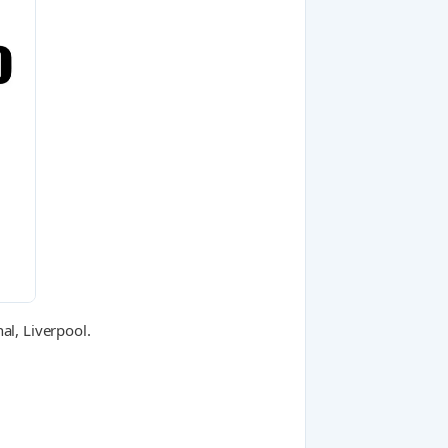
l, Liverpool.