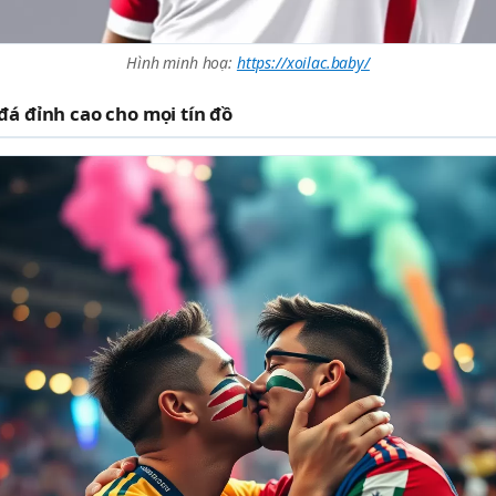
Hình minh hoạ:
https://xoilac.baby/
đá đỉnh cao cho mọi tín đồ