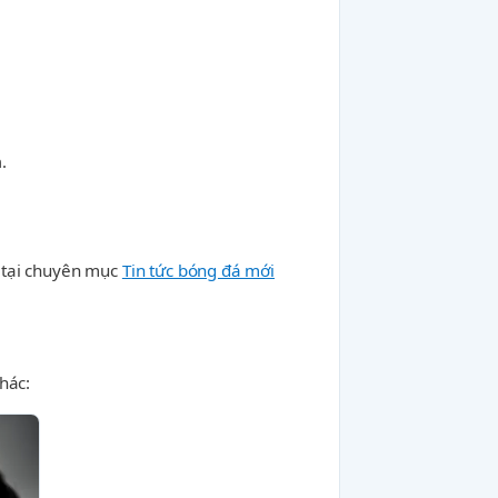
.
n tại chuyên mục
Tin tức bóng đá mới
hác: