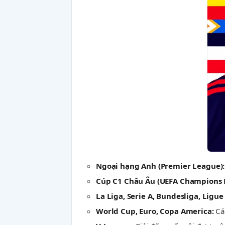
Ngoại hạng Anh (Premier League):
Cúp C1 Châu Âu (UEFA Champions 
La Liga, Serie A, Bundesliga, Ligue 
World Cup, Euro, Copa America:
Các