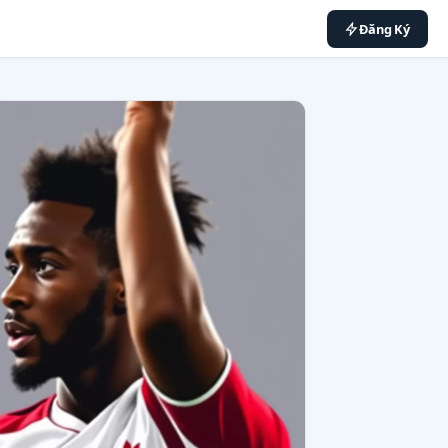
Đăng Ký