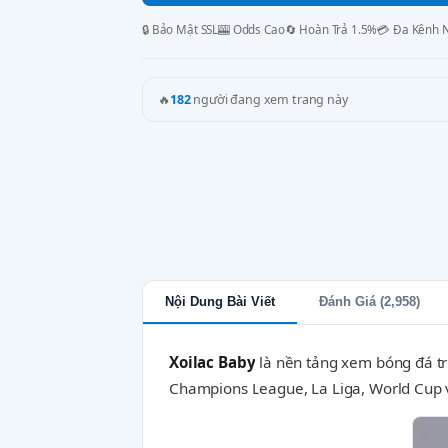
🔒 Bảo Mật SSL
🎰 Odds Cao
🔄 Hoàn Trả 1.5%
💳 Đa Kênh 
🔥
182
người đang xem trang này
Nội Dung Bài Viết
Đánh Giá (2,958)
Xoilac Baby
là nền tảng xem bóng đá trự
Champions League, La Liga, World Cup vớ