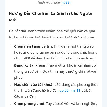
Hình minh hoạ:
ml88
Hướng Dẫn Chơi Bắn Cá Giải Trí Cho Người
Mới
Để bắt đầu hành trình khám phá thế giới bắn cá giải
trí, bạn chỉ cần thực hiện theo các bước đơn giản sau:
Chọn nền tảng uy tín:
Tìm kiếm một trang web
hoặc ứng dụng game bắn cá đổi thưởng chất lượng
như ml88 để đảm bảo tính minh bạch và an toàn.
Đăng ký tài khoản:
Tạo một tài khoản cá nhân với
thông tin cơ bản. Quá trình này thường chỉ mất vài
phút.
Nạp tiền vào tài khoản:
Sử dụng các phương thức
thanh toán được hỗ trợ để
nạp tiền ml 88
và bắt
đầu mua đạn.
Chọn phòng chơi:
Tùy vào số vốn và kinh nghiệm,