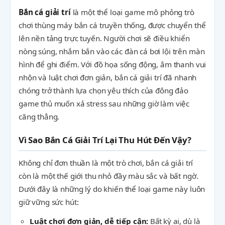
Bắn cá giải trí
là một thể loại game mô phỏng trò
chơi thùng máy bắn cá truyền thống, được chuyển thể
lên nền tảng trực tuyến. Người chơi sẽ điều khiển
nòng súng, nhắm bắn vào các đàn cá bơi lội trên màn
hình để ghi điểm. Với đồ họa sống động, âm thanh vui
nhộn và luật chơi đơn giản, bắn cá giải trí đã nhanh
chóng trở thành lựa chọn yêu thích của đông đảo
game thủ muốn xả stress sau những giờ làm việc
căng thẳng.
Vì Sao Bắn Cá Giải Trí Lại Thu Hút Đến Vậy?
Không chỉ đơn thuần là một trò chơi, bắn cá giải trí
còn là một thế giới thu nhỏ đầy màu sắc và bất ngờ.
Dưới đây là những lý do khiến thể loại game này luôn
giữ vững sức hút:
Luật chơi đơn giản, dễ tiếp cận:
Bất kỳ ai, dù là