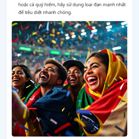
hoặc cá quý hiếm, hãy sử dụng loại đạn mạnh nhất
để tiêu diệt nhanh chóng.