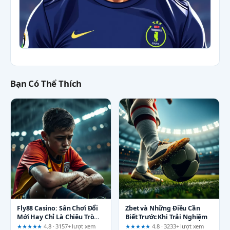
Bạn Có Thể Thích
Fly88 Casino: Sân Chơi Đổi
Zbet và Những Điều Cần
Mới Hay Chỉ Là Chiêu Trò
Biết Trước Khi Trải Nghiệm
Quảng Cáo?
★★★★★
4.8 · 3157+ lượt xem
★★★★★
4.8 · 3233+ lượt xem