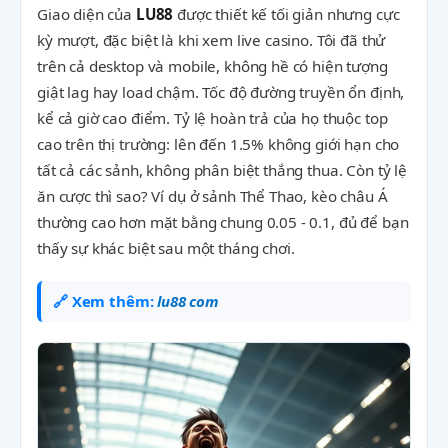
Giao diện của
LU88
được thiết kế tối giản nhưng cực
kỳ mượt, đặc biệt là khi xem live casino. Tôi đã thử
trên cả desktop và mobile, không hề có hiện tượng
giật lag hay load chậm. Tốc độ đường truyền ổn định,
kể cả giờ cao điểm. Tỷ lệ hoàn trả của họ thuộc top
cao trên thị trường: lên đến 1.5% không giới hạn cho
tất cả các sảnh, không phân biệt thắng thua. Còn tỷ lệ
ăn cược thì sao? Ví dụ ở sảnh Thể Thao, kèo châu Á
thường cao hơn mặt bằng chung 0.05 - 0.1, đủ để bạn
thấy sự khác biệt sau một tháng chơi.
🔗 Xem thêm:
lu88 com