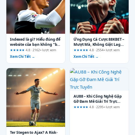
Indexed là gì? Hiểu đúng để
Ứng Dụng Cá Cược 88KBET –
website của bạn không "bơ
Mượt Mà, Không Giật Lag
vơ" trên Google
Khi Chơi Lớn
★★★★★
4.8 · 2162+ lượt xem
★★★★★
4.8 · 2554+ lượt xem
Xem Chi Tiết →
Xem Chi Tiết →
AU88 – Khi Công Nghệ Gặp
Gỡ Đam Mê Giải Trí Trực
Tuyến
★★★★★
4.8 · 2295+ lượt xem
Ter Stegen to Ajax? A Risk-