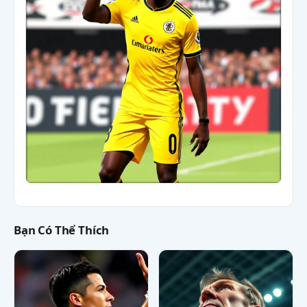
Bạn Có Thể Thích