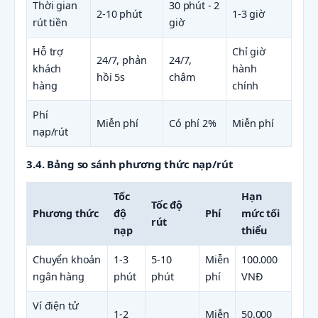
Thời gian
30 phút - 2
2-10 phút
1-3 giờ
rút tiền
giờ
Hỗ trợ
Chỉ giờ
24/7, phản
24/7,
khách
hành
hồi 5s
chậm
hàng
chính
Phí
Miễn phí
Có phí 2%
Miễn phí
nạp/rút
3.4. Bảng so sánh phương thức nạp/rút
Tốc
Hạn
Tốc độ
Phương thức
độ
Phí
mức tối
rút
nạp
thiểu
Chuyển khoản
1-3
5-10
Miễn
100.000
ngân hàng
phút
phút
phí
VNĐ
Ví điện tử
1-2
Miễn
50.000