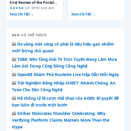
First Review of the Portal
Behind the Surprise
★★★★★
4.8 · 3018+ lượt xem
Headline
Xem Chi Tiết →
Xem Chi Tiết →
BẠN CÓ THỂ THÍCH
🎰
Da vàng mắt vàng có phải là dấu hiệu gan nhiễm
mỡ? Đừng chủ quan!
🎰
TG88: Nền Tảng Giải Trí Trực Tuyến Đang Làm Mưa
Làm Gió Trong Cộng Đồng Công Nghệ
🎰
Open88 Khám Phá Roulette Live Hấp Dẫn Mỗi Ngày
🎰
Trải Nghiệm Đăng Nhập SHBET: Nhanh Chóng, An
Toàn Cho Dân Công Nghệ
🎰
Hệ thống tỷ lệ cược thể thao của AO88: Bí quyết để
bạn luôn đi trước một bước
🎰
Striker Dislocates Shoulder Celebrating: Why
Verifying Platform Claims Matters More Than the
Hype