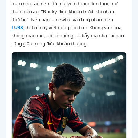
trăm nhà cái, nếm đủ mùi vị từ thơm đến thối, mới
thấm cái câu: "Đọc kỹ điều khoản trước khi nhận
thưởng". Nếu bạn là newbie và đang nhắm đến
LU88
, thì bài này viết riêng cho bạn. Không văn hoa,
không màu mè, chỉ có những cái bẫy mà nhà cái nào
cũng giấu trong điều khoản thưởng.