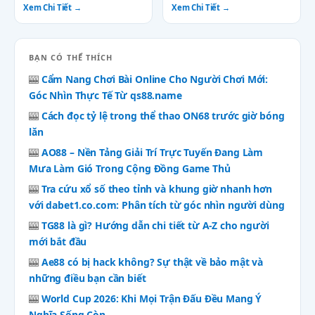
các kỳ đại hội thể thao
Xem Chi Tiết →
Xem Chi Tiết →
BẠN CÓ THỂ THÍCH
🎰
Cẩm Nang Chơi Bài Online Cho Người Chơi Mới:
Góc Nhìn Thực Tế Từ qs88.name
🎰
Cách đọc tỷ lệ trong thể thao ON68 trước giờ bóng
lăn
🎰
AO88 – Nền Tảng Giải Trí Trực Tuyến Đang Làm
Mưa Làm Gió Trong Cộng Đồng Game Thủ
🎰
Tra cứu xổ số theo tỉnh và khung giờ nhanh hơn
với dabet1.co.com: Phân tích từ góc nhìn người dùng
🎰
TG88 là gì? Hướng dẫn chi tiết từ A-Z cho người
mới bắt đầu
🎰
Ae88 có bị hack không? Sự thật về bảo mật và
những điều bạn cần biết
🎰
World Cup 2026: Khi Mọi Trận Đấu Đều Mang Ý
Nghĩa Sống Còn