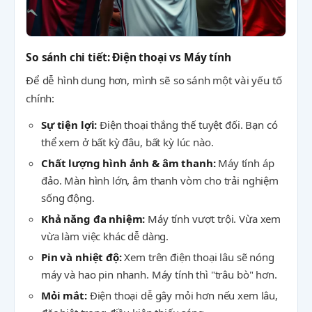
So sánh chi tiết: Điện thoại vs Máy tính
Để dễ hình dung hơn, mình sẽ so sánh một vài yếu tố
chính:
Sự tiện lợi:
Điện thoại thắng thế tuyệt đối. Bạn có
thể xem ở bất kỳ đâu, bất kỳ lúc nào.
Chất lượng hình ảnh & âm thanh:
Máy tính áp
đảo. Màn hình lớn, âm thanh vòm cho trải nghiệm
sống động.
Khả năng đa nhiệm:
Máy tính vượt trội. Vừa xem
vừa làm việc khác dễ dàng.
Pin và nhiệt độ:
Xem trên điện thoại lâu sẽ nóng
máy và hao pin nhanh. Máy tính thì "trâu bò" hơn.
Mỏi mắt:
Điện thoại dễ gây mỏi hơn nếu xem lâu,