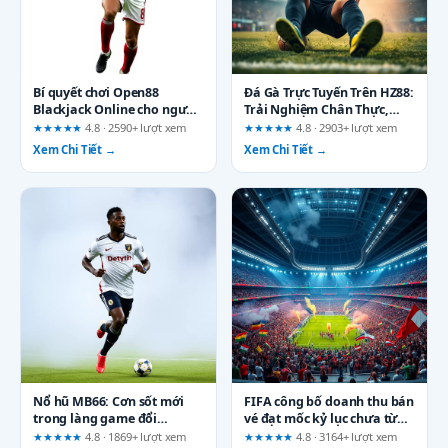
Bí quyết chơi Open88
Đá Gà Trực Tuyến Trên HZ88:
Blackjack Online cho người
Trải Nghiệm Chân Thực,
mới bắt đầu
Kịch Tính Mọi Lúc Mọi Nơi
★★★★★
4.8 · 2590+ lượt xem
★★★★★
4.8 · 2903+ lượt xem
Xem Chi Tiết →
Xem Chi Tiết →
Nổ hũ MB66: Cơn sốt mới
FIFA công bố doanh thu bán
trong làng game đổi
vé đạt mốc kỷ lục chưa từng
thưởng trực tuyến
có: Bước ngoặt lịch sử cho
★★★★★
4.8 · 1869+ lượt xem
★★★★★
4.8 · 3164+ lượt xem