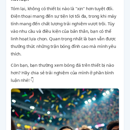
Tóm lại, không có thiết bị nào là "xịn" hơn tuyệt đối.
Điện thoại mang đến sự tiện lợi tối đa, trong khi máy
tính mang đến chất lượng trải nghiệm vượt trội. Tùy
vào nhu cầu và điều kiện của bản thân, bạn có thể
linh hoạt lựa chọn. Quan trọng nhất là bạn vẫn được
thưởng thức những trận bóng đỉnh cao mà mình yêu
thích.
Còn bạn, bạn thường xem bóng đá trên thiết bị nào
hơn? Hãy chia sẻ trải nghiệm của mình ở phần bình
luận nhé! 👇