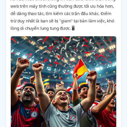
web trên máy tính cũng thường được tối ưu hóa hơn,
dễ dàng thao tác, tìm kiếm các trận đấu khác. Điểm
trừ duy nhất là bạn sẽ bị "giam" tại bàn làm việc, khó
lòng di chuyển lung tung được. 🖥️