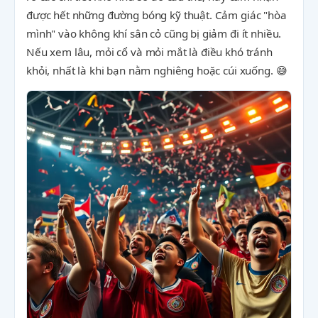
được hết những đường bóng kỹ thuật. Cảm giác "hòa
mình" vào không khí sân cỏ cũng bị giảm đi ít nhiều.
Nếu xem lâu, mỏi cổ và mỏi mắt là điều khó tránh
khỏi, nhất là khi bạn nằm nghiêng hoặc cúi xuống. 😅