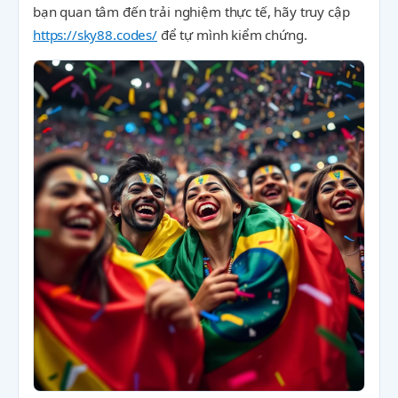
bạn quan tâm đến trải nghiệm thực tế, hãy truy cập
https://sky88.codes/
để tự mình kiểm chứng.