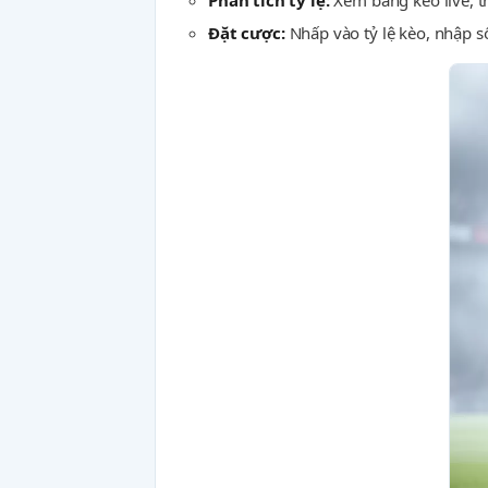
Phân tích tỷ lệ:
Xem bảng kèo live, th
Đặt cược:
Nhấp vào tỷ lệ kèo, nhập số