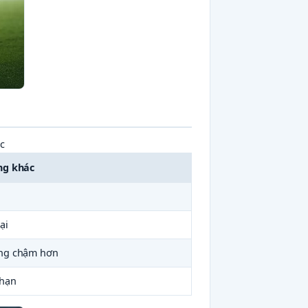
ác
ng khác
ại
ng chậm hơn
 hạn