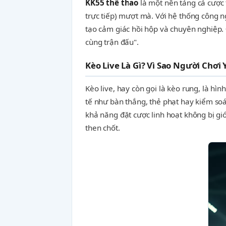
KK55 thể thao
là một nền tảng cá cược t
trực tiếp) mượt mà. Với hệ thống công ng
tạo cảm giác hồi hộp và chuyên nghiệp.
cùng trận đấu".
Kèo Live Là Gì? Vì Sao Người Chơi 
Kèo live, hay còn gọi là kèo rung, là hìn
tế như bàn thắng, thẻ phạt hay kiểm soát
khả năng đặt cược linh hoạt không bị giớ
then chốt.