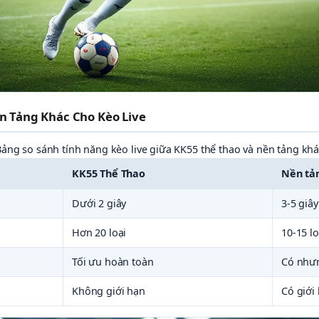
n Tảng Khác Cho Kèo Live
ảng so sánh tính năng kèo live giữa KK55 thể thao và nền tảng kh
KK55 Thể Thao
Nền tả
Dưới 2 giây
3-5 giây
Hơn 20 loại
10-15 lo
Tối ưu hoàn toàn
Có như
Không giới hạn
Có giới