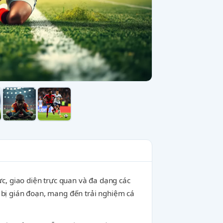
ực, giao diện trực quan và đa dạng các
 bị gián đoạn, mang đến trải nghiệm cá