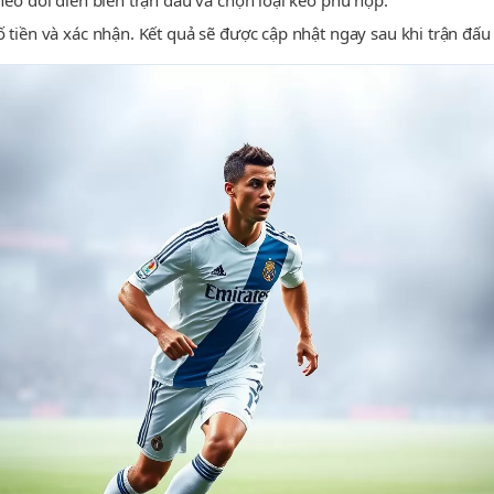
eo dõi diễn biến trận đấu và chọn loại kèo phù hợp.
 tiền và xác nhận. Kết quả sẽ được cập nhật ngay sau khi trận đấu 