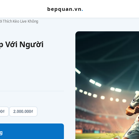
bepquan.vn
.
i Thích Kèo Live Không
p Với Người
00₫
2.000.000₫
g