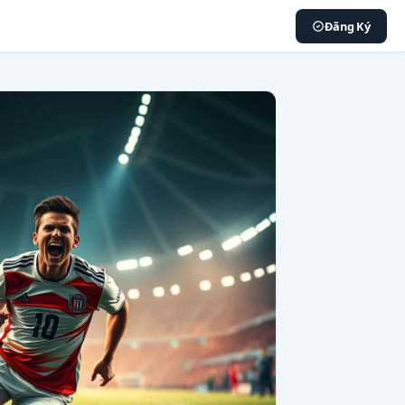
Đăng Ký