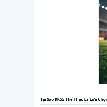
Tại Sao KK55 Thể Thao Là Lựa Chọ