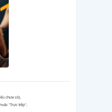
ếu chưa có).
oặc "Trực tiếp".