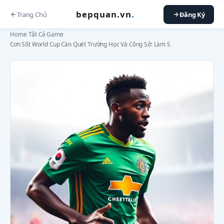
bepquan.vn
.
Trang Chủ
Đăng Ký
Home
›
Tất Cả Game
›
Cơn Sốt World Cup Càn Quét Trường Học Và Công Sở: Làm S