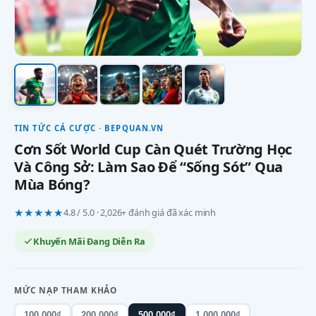
TIN TỨC CÁ CƯỢC · BEPQUAN.VN
Cơn Sốt World Cup Càn Quét Trường Học
Và Công Sở: Làm Sao Để “Sống Sót” Qua
Mùa Bóng?
★★★★★
4.8 / 5.0 · 2,026+ đánh giá đã xác minh
Khuyến Mãi Đang Diễn Ra
MỨC NẠP THAM KHẢO
100.000₫
200.000₫
500.000₫
1.000.000₫