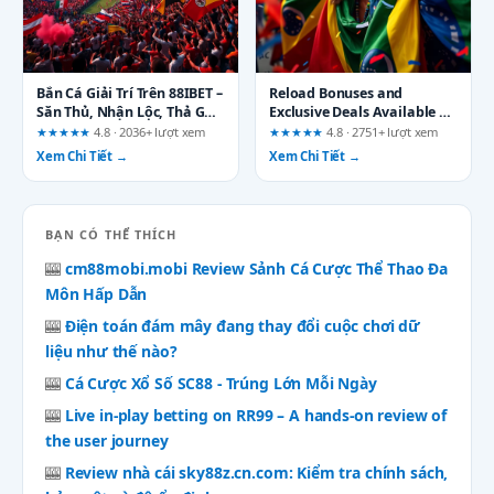
Bắn Cá Giải Trí Trên 88IBET –
Reload Bonuses and
Săn Thủ, Nhận Lộc, Thả Ga
Exclusive Deals Available on
Niềm Vui
789k.ceo: A Realistic
★★★★★
4.8 · 2036+ lượt xem
★★★★★
4.8 · 2751+ lượt xem
Breakdown for Every Player
Xem Chi Tiết →
Xem Chi Tiết →
BẠN CÓ THỂ THÍCH
🎰
cm88mobi.mobi Review Sảnh Cá Cược Thể Thao Đa
Môn Hấp Dẫn
🎰
Điện toán đám mây đang thay đổi cuộc chơi dữ
liệu như thế nào?
🎰
Cá Cược Xổ Số SC88 - Trúng Lớn Mỗi Ngày
🎰
Live in-play betting on RR99 – A hands-on review of
the user journey
🎰
Review nhà cái sky88z.cn.com: Kiểm tra chính sách,