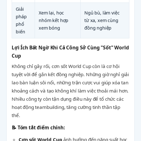
Giải
Xem lại, học
Ngủ bù, làm việc
pháp
nhóm kết hợp
từ xa, xem cùng
phổ
xem bóng
đồng nghiệp
biến
Lợi Ích Bất Ngờ Khi Cả Công Sở Cùng "Sốt" World
Cup
Không chỉ gây rối, cơn sốt World Cup còn là cơ hội
tuyệt vời để gắn kết đồng nghiệp. Những giờ nghỉ giải
lao bàn luận sôi nổi, những trận cược vui giúp xóa tan
khoảng cách và tạo không khí làm việc thoải mái hơn.
Nhiều công ty còn tận dụng điều này để tổ chức các
hoạt động teambuilding, tăng cường tinh thần tập
thể.
📝 Tóm tắt điểm chính:
Cơn sốt World Cup
ảnh hưởng đến năng suất học