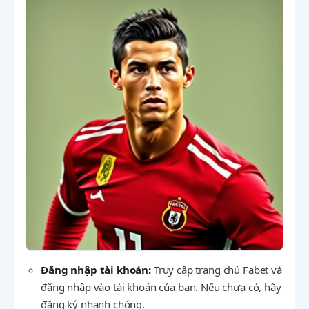
Đăng nhập tài khoản:
Truy cập trang chủ Fabet và
đăng nhập vào tài khoản của bạn. Nếu chưa có, hãy
đăng ký nhanh chóng.