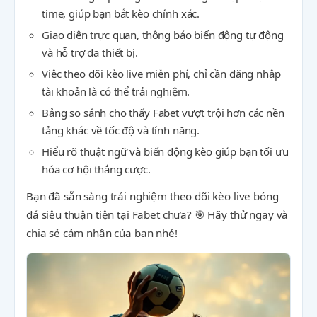
time, giúp bạn bắt kèo chính xác.
Giao diện trực quan, thông báo biến động tự động
và hỗ trợ đa thiết bị.
Việc theo dõi kèo live miễn phí, chỉ cần đăng nhập
tài khoản là có thể trải nghiệm.
Bảng so sánh cho thấy Fabet vượt trội hơn các nền
tảng khác về tốc độ và tính năng.
Hiểu rõ thuật ngữ và biến động kèo giúp bạn tối ưu
hóa cơ hội thắng cược.
Bạn đã sẵn sàng trải nghiệm theo dõi kèo live bóng
đá siêu thuận tiện tại Fabet chưa? 🎯 Hãy thử ngay và
chia sẻ cảm nhận của bạn nhé!