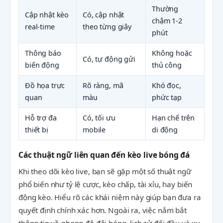
Thường
Cập nhật kèo
Có, cập nhật
chậm 1-2
real-time
theo từng giây
phút
Thông báo
Không hoặc
Có, tự động gửi
biến động
thủ công
Đồ họa trực
Rõ ràng, mã
Khó đọc,
quan
màu
phức tạp
Hỗ trợ đa
Có, tối ưu
Hạn chế trên
thiết bị
mobile
di động
Các thuật ngữ liên quan đến kèo live bóng đá
Khi theo dõi kèo live, bạn sẽ gặp một số thuật ngữ
phổ biến như tỷ lệ cược, kèo chấp, tài xỉu, hay biến
động kèo. Hiểu rõ các khái niệm này giúp bạn đưa ra
quyết định chính xác hơn. Ngoài ra, việc nắm bắt