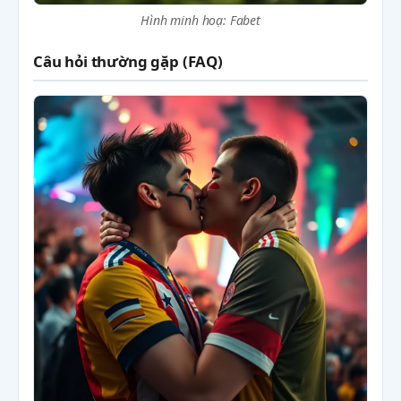
Hình minh hoạ: Fabet
Câu hỏi thường gặp (FAQ)