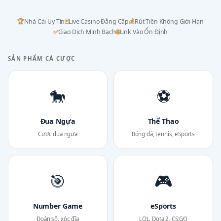
🏆
Nhà Cái Uy Tín
🃏
Live Casino Đẳng Cấp
💰
Rút Tiền Không Giới Hạn
✅
Giao Dịch Minh Bạch
🌐
Link Vào Ổn Định
SẢN PHẨM CÁ CƯỢC
🐎
⚽
Đua Ngựa
Thể Thao
Cược đua ngựa
Bóng đá, tennis, eSports
🎯
🎮
Number Game
eSports
Đoán số, xóc đĩa
LOL, Dota 2, CS:GO