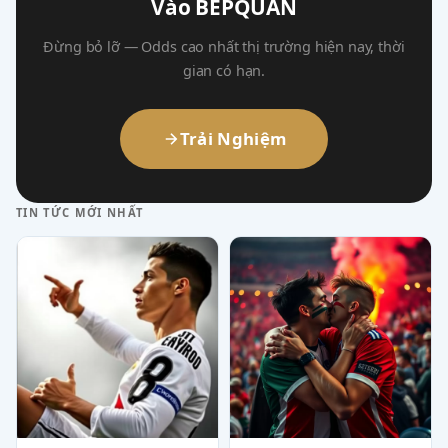
Vào BEPQUAN
Đừng bỏ lỡ — Odds cao nhất thị trường hiện nay, thời
gian có hạn.
Trải Nghiệm
TIN TỨC MỚI NHẤT