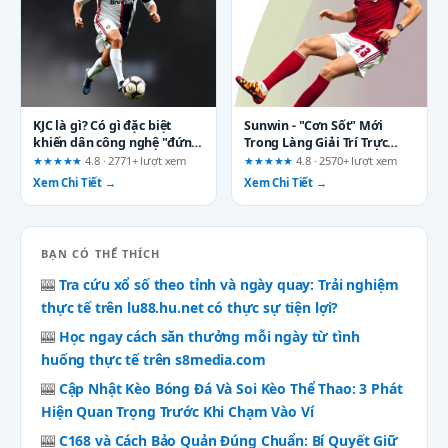
KJC là gì? Có gì đặc biệt
Sunwin - "Cơn Sốt" Mới
khiến dân công nghệ "đứng
Trong Làng Giải Trí Trực
ngồi không yên"?
Tuyến: Có Gì Khiến Game
★★★★★
4.8 · 2771+ lượt xem
★★★★★
4.8 · 2570+ lượt xem
Thủ Mê Mẩn?
Xem Chi Tiết →
Xem Chi Tiết →
BẠN CÓ THỂ THÍCH
🎰
Tra cứu xổ số theo tỉnh và ngày quay: Trải nghiệm
thực tế trên lu88.hu.net có thực sự tiện lợi?
🎰
Học ngay cách săn thưởng mỗi ngày từ tình
huống thực tế trên s8media.com
🎰
Cập Nhật Kèo Bóng Đá Và Soi Kèo Thể Thao: 3 Phát
Hiện Quan Trọng Trước Khi Chạm Vào Ví
🎰
C168 và Cách Bảo Quản Đúng Chuẩn: Bí Quyết Giữ