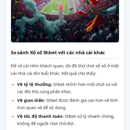
So sánh Xổ số Shbet với các nhà cái khác
Để có cái nhìn khách quan, tôi đã thử chơi xổ số ở một
vài nhà cái tên tuổi khác. Kết quả cho thấy:
Về tỷ lệ thưởng:
Shbet nhỉnh hơn một chút so với
các đối thủ cùng phân khúc.
Về giao diện:
Shbet được đánh giá cao hơn về tính
trực quan và dễ sử dụng.
Về tốc độ thanh toán:
Shbet xử lý nhanh chóng,
không để người chơi chờ đợi.