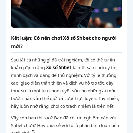
Kết luận: Có nên chơi Xổ số Shbet cho người
mới?
Sau tất cả những gì đã trải nghiệm, tôi có thể tự tin
khẳng định rằng
Xổ số Shbet
là một sân chơi uy tín,
minh bạch và đáng để thử nghiệm. Với tỷ lệ thưởng
cao, giao diện thân thiện và dịch vụ hỗ trợ tốt, đây
thực sự là một lựa chọn tuyệt vời cho những ai mới
bước chân vào thế giới cá cược trực tuyến. Tuy nhiên,
hãy luôn nhớ rằng, chơi có trách nhiệm là trên hết.
Vậy còn bạn thì sao? Bạn đã có trải nghiệm nào với
Shbet chưa? Hãy chia sẻ với tôi ở phần bình luận bên