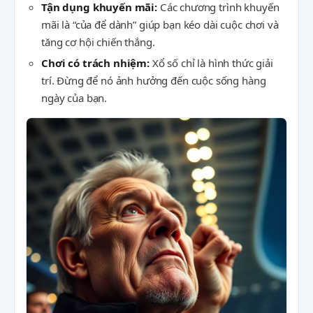
Tận dụng khuyến mãi:
Các chương trình khuyến
mãi là “của để dành” giúp bạn kéo dài cuộc chơi và
tăng cơ hội chiến thắng.
Chơi có trách nhiệm:
Xổ số chỉ là hình thức giải
trí. Đừng để nó ảnh hưởng đến cuộc sống hàng
ngày của bạn.