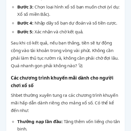
Bước 3:
Chọn loại hình xổ số bạn muốn chơi (ví dụ:
Xổ số miền Bắc).
Bước 4:
Nhập dãy số bạn dự đoán và số tiền cược.
Bước 5:
Xác nhận và chờ kết quả.
Sau khi có kết quả, nếu bạn thắng, tiền sẽ tự động
cộng vào tài khoản trong vòng vài phút. Không cần
phải làm thủ tục rườm rà, không cần phải chờ đợi lâu.
Quá nhanh gọn phải không nào? 🚀
Các chương trình khuyến mãi dành cho người
chơi xổ số
Shbet thường xuyên tung ra các chương trình khuyến
mãi hấp dẫn dành riêng cho mảng xổ số. Có thể kể
đến như:
Thưởng nạp lần đầu:
Tăng thêm vốn liếng cho tân
binh.