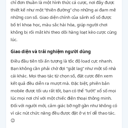
chỉ đơn thuần là một hình thức cá cược, nơi đây được
thiết kế như một “thiên đường” cho những ai đam mê
những con số. Giao diện chính của sảnh xổ số được
bố trí khoa học, màu sắc hài hòa, giúp người chơi
không bị rối mắt khi theo dõi hàng loạt kèo cược cùng
lúc.
Giao diện và trải nghiệm người dùng
Điều đầu tiên tôi ấn tượng là tốc độ load cực nhanh.
Bạn không cần phải chờ đợi “giật lag” như một số nhà
cái khác. Mọi thao tác từ chọn số, đặt cược đến xem
kết quả đều diễn ra mượt mà. Đặc biệt, phiên bản
mobile được tối ưu rất tốt, bạn có thể “lướt” xổ số mọi
lúc mọi nơi chỉ với một chiếc điện thoại thông minh.
Đối với người mới, cảm giác bỡ ngỡ gần như không có
vì các nút chức năng đều được đặt ở vị trí dễ thao tác.
😉