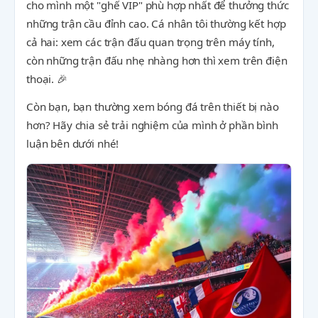
cho mình một "ghế VIP" phù hợp nhất để thưởng thức
những trận cầu đỉnh cao. Cá nhân tôi thường kết hợp
cả hai: xem các trận đấu quan trọng trên máy tính,
còn những trận đấu nhẹ nhàng hơn thì xem trên điện
thoại. 🎉
Còn bạn, bạn thường xem bóng đá trên thiết bị nào
hơn? Hãy chia sẻ trải nghiệm của mình ở phần bình
luận bên dưới nhé!