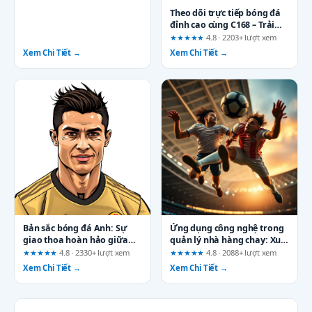
Theo dõi trực tiếp bóng đá
đỉnh cao cùng C168 – Trải
nghiệm không giới hạn
★★★★★
4.8 · 2203+ lượt xem
Xem Chi Tiết →
Xem Chi Tiết →
Bản sắc bóng đá Anh: Sự
Ứng dụng công nghệ trong
giao thoa hoàn hảo giữa
quản lý nhà hàng chay: Xu
truyền thống và hiện đại
hướng tất yếu cho người
★★★★★
4.8 · 2330+ lượt xem
★★★★★
4.8 · 2088+ lượt xem
kinh doanh thông thái
Xem Chi Tiết →
Xem Chi Tiết →