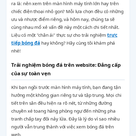
ra là: nên xem trên màn hình máy tính lớn hay trên
chiếc điện thoại nhỏ gọn? Mỗi lựa chọn đều có những
ưu và nhược điểm riêng, và hôm nay, chúng ta sẽ
cùng nhau mổ xẻ vấn đề này một cách chi tiết nhất.
Liệu có một "chân ái" thực sự cho trải nghiệm
trực
tiếp bóng đá
hay không? Hãy cùng tôi khám phá
nhé!
Trải nghiệm bóng đá trên website: Đẳng cấp
của sự toàn vẹn
Khi bạn ngồi trước màn hình máy tính, bạn đang tận
hưởng một không gian riêng tư và tập trung. Mọi chi
tiết trên sân đều hiện ra rõ nét, từ những đường
chuyền xé toang hàng phòng ngự đến những pha
tranh chấp tay đôi nảy lửa. Đây là lý do vì sao nhiều
người vẫn trung thành với việc xem bóng đá trên
web.