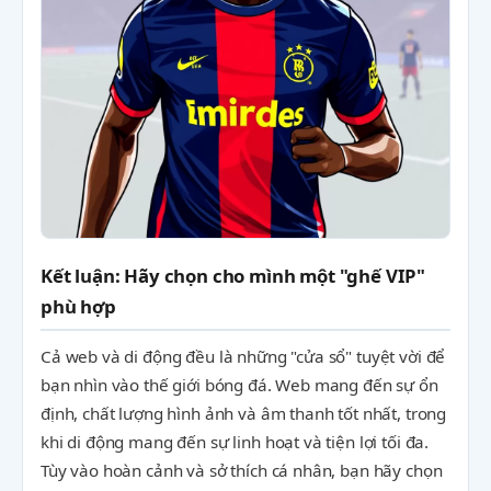
Kết luận: Hãy chọn cho mình một "ghế VIP"
phù hợp
Cả web và di động đều là những "cửa sổ" tuyệt vời để
bạn nhìn vào thế giới bóng đá. Web mang đến sự ổn
định, chất lượng hình ảnh và âm thanh tốt nhất, trong
khi di động mang đến sự linh hoạt và tiện lợi tối đa.
Tùy vào hoàn cảnh và sở thích cá nhân, bạn hãy chọn