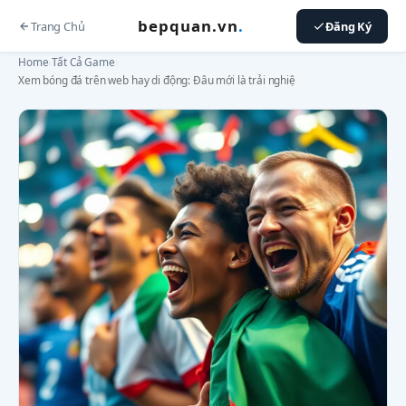
bepquan.vn
.
Trang Chủ
Đăng Ký
Home
›
Tất Cả Game
›
Xem bóng đá trên web hay di động: Đâu mới là trải nghiệ