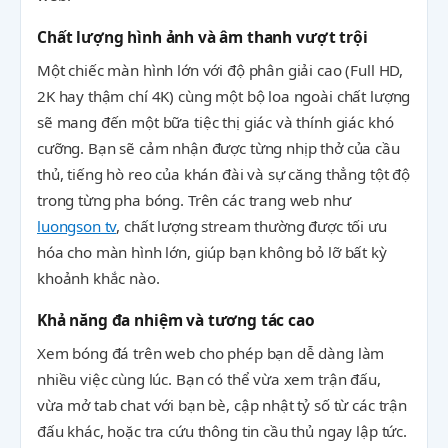
Chất lượng hình ảnh và âm thanh vượt trội
Một chiếc màn hình lớn với độ phân giải cao (Full HD,
2K hay thậm chí 4K) cùng một bộ loa ngoài chất lượng
sẽ mang đến một bữa tiệc thị giác và thính giác khó
cưỡng. Bạn sẽ cảm nhận được từng nhịp thở của cầu
thủ, tiếng hò reo của khán đài và sự căng thẳng tột độ
trong từng pha bóng. Trên các trang web như
luongson tv
, chất lượng stream thường được tối ưu
hóa cho màn hình lớn, giúp bạn không bỏ lỡ bất kỳ
khoảnh khắc nào.
Khả năng đa nhiệm và tương tác cao
Xem bóng đá trên web cho phép bạn dễ dàng làm
nhiều việc cùng lúc. Bạn có thể vừa xem trận đấu,
vừa mở tab chat với bạn bè, cập nhật tỷ số từ các trận
đấu khác, hoặc tra cứu thông tin cầu thủ ngay lập tức.