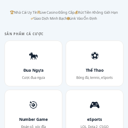
🏆
Nhà Cái Uy Tín
🃏
Live Casino Đẳng Cấp
💰
Rút Tiền Không Giới Hạn
✅
Giao Dịch Minh Bạch
🌐
Link Vào Ổn Định
SẢN PHẨM CÁ CƯỢC
🐎
⚽
Đua Ngựa
Thể Thao
Cược đua ngựa
Bóng đá, tennis, eSports
🎯
🎮
Number Game
eSports
Đoán số, xóc đĩa
LOL, Dota 2, CS:GO