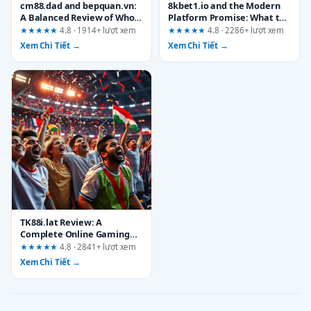
cm88.dad and bepquan.vn:
8kbet1.io and the Modern
A Balanced Review of Who
Platform Promise: What to
the Platform Actually Suits
Verify Before You Play
★★★★★
4.8 · 1914+ lượt xem
★★★★★
4.8 · 2286+ lượt xem
Xem Chi Tiết →
Xem Chi Tiết →
TK88i.lat Review: A
Complete Online Gaming
Platform Assessed from
★★★★★
4.8 · 2841+ lượt xem
Access to Support
Xem Chi Tiết →