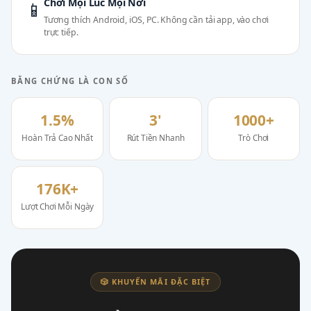
Chơi Mọi Lúc Mọi Nơi
📱
Tương thích Android, iOS, PC. Không cần tải app, vào chơi
trực tiếp.
BẰNG CHỨNG LÀ CON SỐ
1.5%
3'
1000+
Hoàn Trả Cao Nhất
Rút Tiền Nhanh
Trò Chơi
176K+
Lượt Chơi Mỗi Ngày
🎲 KHUYẾN MÃI ĐẶC BIỆT