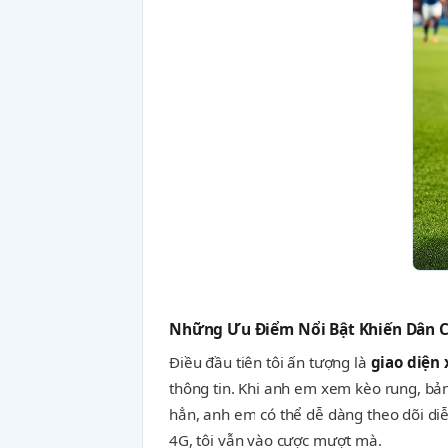
Những Ưu Điểm Nổi Bật Khiến Dân 
Điều đầu tiên tôi ấn tượng là
giao diện 
thông tin. Khi anh em xem kèo rung, bảng
hẳn, anh em có thể dễ dàng theo dõi diễ
4G, tôi vẫn vào cược mượt mà.