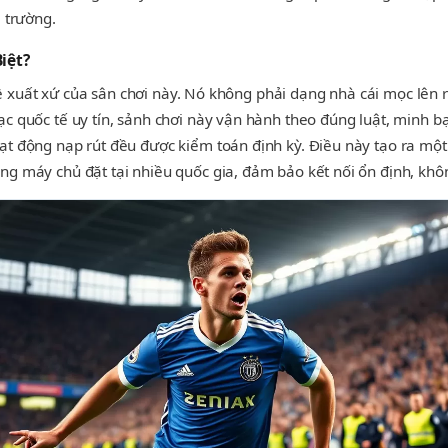
ị trường.
iệt?
rõ về xuất xứ của sân chơi này. Nó không phải dạng nhà cái mọc l
c quốc tế uy tín, sảnh chơi này vận hành theo đúng luật, minh bạ
ạt động nạp rút đều được kiểm toán định kỳ. Điều này tạo ra một
ng máy chủ đặt tại nhiều quốc gia, đảm bảo kết nối ổn định, khôn