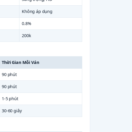
Không áp dụng
0.8%
200k
Thời Gian Mỗi Ván
90 phút
90 phút
1-5 phút
30-60 giây