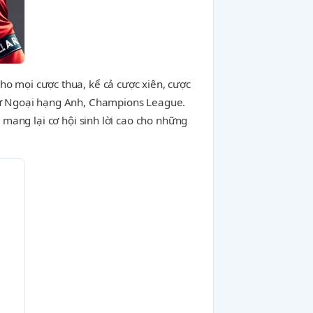
ho mọi cược thua, kể cả cược xiên, cược
như Ngoại hạng Anh, Champions League.
, mang lại cơ hội sinh lời cao cho những