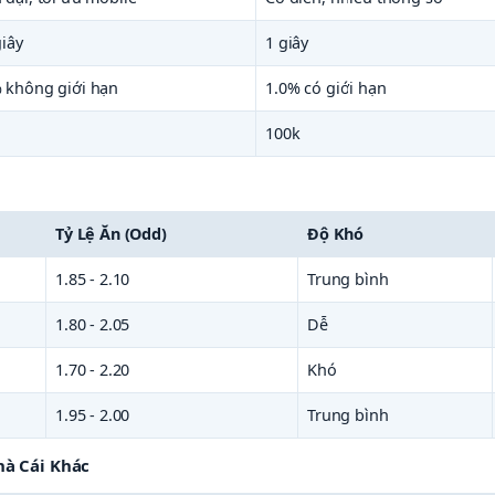
giây
1 giây
 không giới hạn
1.0% có giới hạn
100k
Tỷ Lệ Ăn (Odd)
Độ Khó
1.85 - 2.10
Trung bình
1.80 - 2.05
Dễ
1.70 - 2.20
Khó
1.95 - 2.00
Trung bình
hà Cái Khác