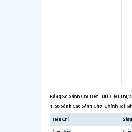
Bảng So Sánh Chi Tiết - Dữ Liệu Thực
1. So Sánh Các Sảnh Chơi Chính Tại N
Tiêu Chí
Sản
Giao diện
Hiện