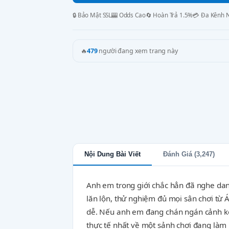
🔒 Bảo Mật SSL
🎰 Odds Cao
🔄 Hoàn Trả 1.5%
💳 Đa Kênh 
🔥
479
người đang xem trang này
Nội Dung Bài Viết
Đánh Giá (3,247)
Anh em trong giới chắc hẳn đã nghe danh
lăn lộn, thử nghiệm đủ mọi sân chơi từ 
dễ. Nếu anh em đang chán ngán cảnh kèo l
thực tế nhất về một sảnh chơi đang làm