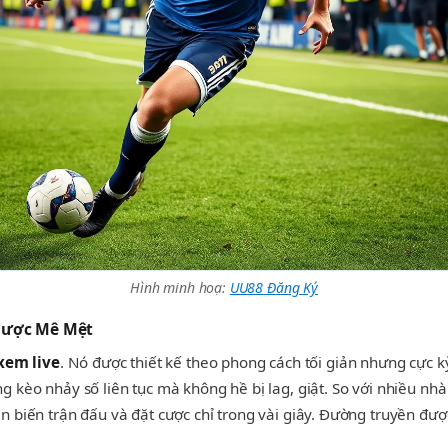
Hình minh hoạ:
UU88 Đăng Ký
Cược Mê Mệt
xem live
. Nó được thiết kế theo phong cách tối giản nhưng cực kỳ 
 kèo nhảy số liên tục mà không hề bị lag, giật. So với nhiều nhà
n biến trận đấu và đặt cược chỉ trong vài giây. Đường truyền đượ