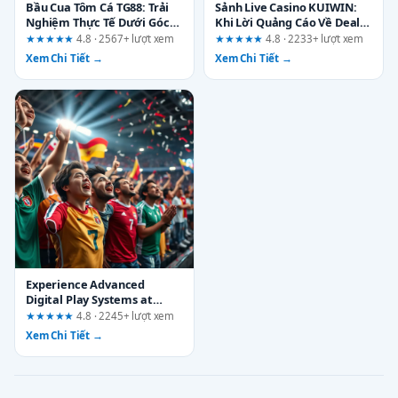
Bầu Cua Tôm Cá TG88: Trải
Sảnh Live Casino KUIWIN:
Nghiệm Thực Tế Dưới Góc
Khi Lời Quảng Cáo Về Dealer
Nhìn Người Dùng
"Gợi Cảm" Cần Được Kiểm
★★★★★
4.8 · 2567+ lượt xem
★★★★★
4.8 · 2233+ lượt xem
Chứng Bằng Danh Sách Tiêu
Xem Chi Tiết →
Xem Chi Tiết →
Chí
Experience Advanced
Digital Play Systems at
cm88seo.com: What to
★★★★★
4.8 · 2245+ lượt xem
Expect and What to Verify
Xem Chi Tiết →