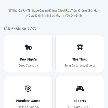
🏆
Nhà Cái Uy Tín
🃏
Live Casino Đẳng Cấp
💰
Rút Tiền Không Giới Hạn
✅
Giao Dịch Minh Bạch
🌐
Link Vào Ổn Định
SẢN PHẨM CÁ CƯỢC
🐎
⚽
Đua Ngựa
Thể Thao
Cược đua ngựa
Bóng đá, tennis, eSports
🎯
🎮
Number Game
eSports
Đoán số, xóc đĩa
LOL, Dota 2, CS:GO