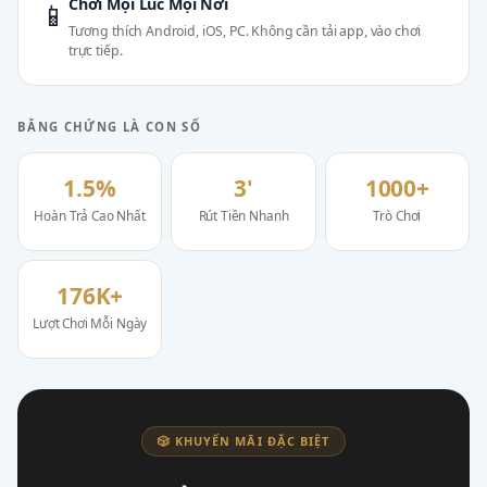
Chơi Mọi Lúc Mọi Nơi
📱
Tương thích Android, iOS, PC. Không cần tải app, vào chơi
trực tiếp.
BẰNG CHỨNG LÀ CON SỐ
1.5%
3'
1000+
Hoàn Trả Cao Nhất
Rút Tiền Nhanh
Trò Chơi
176K+
Lượt Chơi Mỗi Ngày
🎲 KHUYẾN MÃI ĐẶC BIỆT