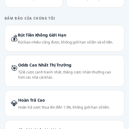
ĐẢM BẢO CỦA CHÚNG TÔI
Rút Tiền Không Giới Hạn
💰
Rút bao nhiêu cũng được, không giới hạn số lần và số tiền.
Odds Cao Nhất Thị Trường
🎯
Tỷ lệ cược cạnh tranh nhất, thắng cược nhận thưởng cao
hơn các nhà cái khác.
Hoàn Trả Cao
💎
Hoàn trả cược thua lên đến 1.5%, không giới hạn số tiền.