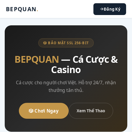
BEPQUAN
.
Đăng Ký
🎲 BẢO MẬT SSL 256-BIT
BEPQUAN
— Cá Cược &
Casino
Cá cược cho người chơi Việt. Hỗ trợ 24/7, nhận
thưởng tân thủ.
🎲 Chơi Ngay
Xem Thể Thao