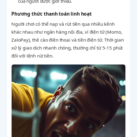
của người được giới thiệu.
Phương thức thanh toán linh hoạt
Người chơi có thể nạp và rút tiền qua nhiều kênh
khác nhau như ngân hàng nội địa, ví điện tử (Momo,
ZaloPay), thẻ cào điện thoại và tiền điện tử. Thời gian
xử lý giao dịch nhanh chóng, thường chỉ từ 5-15 phút
đối với lệnh rút tiền.