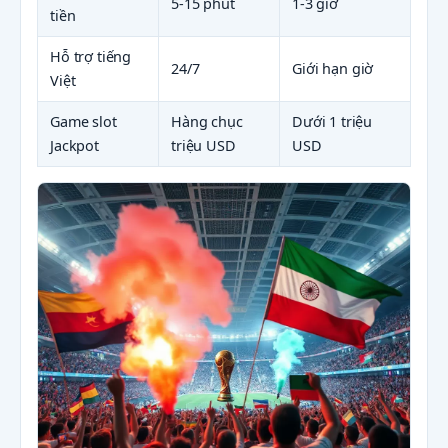
5-15 phút
1-3 giờ
tiền
Hỗ trợ tiếng
24/7
Giới hạn giờ
Việt
Game slot
Hàng chục
Dưới 1 triệu
Jackpot
triệu USD
USD