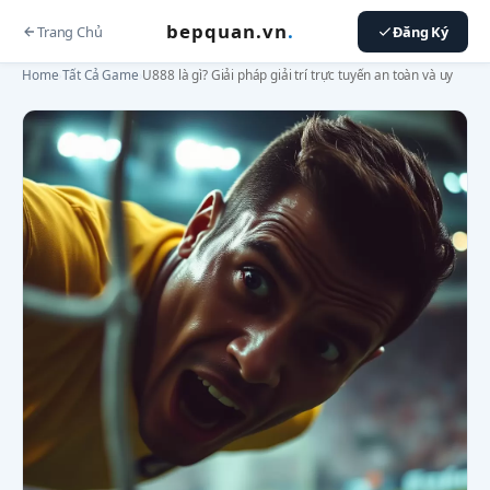
bepquan.vn
.
Trang Chủ
Đăng Ký
Home
›
Tất Cả Game
›
U888 là gì? Giải pháp giải trí trực tuyến an toàn và uy