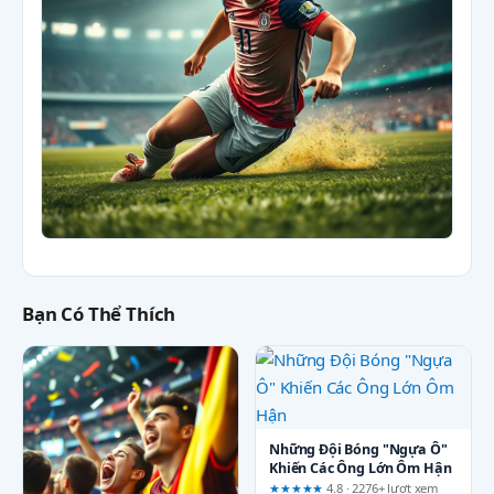
Bạn Có Thể Thích
Những Đội Bóng "Ngựa Ô"
Khiến Các Ông Lớn Ôm Hận
★★★★★
4.8 · 2276+ lượt xem