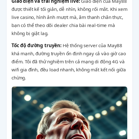
Giao diện và trải nghiệm live:
Giao diện của May88
được thiết kế tối giản, dễ nhìn, không rối mắt. Khi xem
live casino, hình ảnh mượt mà, âm thanh chân thực,
bạn có thể theo dõi dealer chia bài real-time mà
không bị giật lag.
Tốc độ đường truyền:
Hệ thống server của May88
khá mạnh, đường truyền ổn định ngay cả vào giờ cao
điểm. Tôi đã thử nghiệm trên cả mạng di động 4G và
wifi gia đình, đều load nhanh, không mất kết nối giữa
chừng.