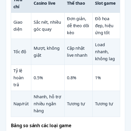
Casino live
Thể thao
Slot game
chí
Đơn giản,
Đồ họa
Giao
Sắc nét, nhiều
dễ theo dõi
đẹp, hiệu
diện
góc quay
kèo
ứng tốt
Load
Mượt, không
Cập nhật
Tốc độ
nhanh,
giật
live nhanh
không lag
Tỷ lệ
hoàn
0.5%
0.8%
1%
trả
Nhanh, hỗ trợ
Nạp/rút
nhiều ngân
Tương tự
Tương tự
hàng
Bảng so sánh các loại game