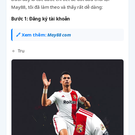
May88, tôi đã làm theo và thấy rất dễ dàng:
Bước 1: Đăng ký tài khoản
🔗 Xem thêm:
May88 com
Tru