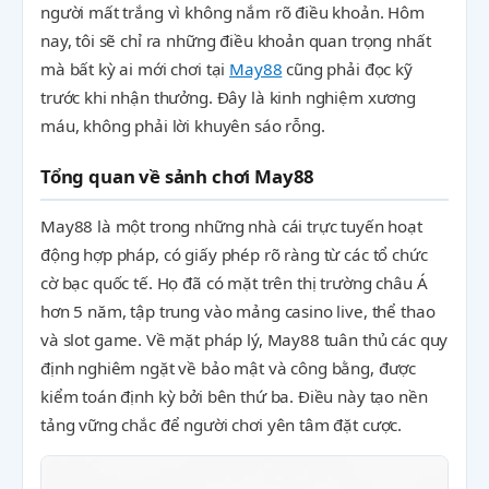
người mất trắng vì không nắm rõ điều khoản. Hôm
nay, tôi sẽ chỉ ra những điều khoản quan trọng nhất
mà bất kỳ ai mới chơi tại
May88
cũng phải đọc kỹ
trước khi nhận thưởng. Đây là kinh nghiệm xương
máu, không phải lời khuyên sáo rỗng.
Tổng quan về sảnh chơi May88
May88 là một trong những nhà cái trực tuyến hoạt
động hợp pháp, có giấy phép rõ ràng từ các tổ chức
cờ bạc quốc tế. Họ đã có mặt trên thị trường châu Á
hơn 5 năm, tập trung vào mảng casino live, thể thao
và slot game. Về mặt pháp lý, May88 tuân thủ các quy
định nghiêm ngặt về bảo mật và công bằng, được
kiểm toán định kỳ bởi bên thứ ba. Điều này tạo nền
tảng vững chắc để người chơi yên tâm đặt cược.