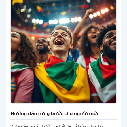
Hướng dẫn từng bước cho người mới
Dưới đây là các bước chi tiết để bắt đầu chơi tại