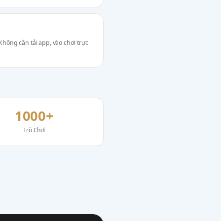
Không cần tải app, vào chơi trực
1000+
Trò Chơi