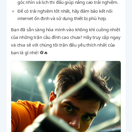
góc nhìn và lịch thi đấu giúp nâng cao trải nghiệm.
Để có trải nghiệm tốt nhất, hãy đảm bảo kết nối
internet ổn định và sử dụng thiết bị phù hợp.
Bạn đã sẵn sàng hòa mình vào không khí cuồng nhiệt
của những trận cầu đỉnh cao chưa? Hãy truy cập ngay
và chia sẻ với chúng tôi trận đấu yêu thích nhất của
bạn là gì nhé! ⚽🔥