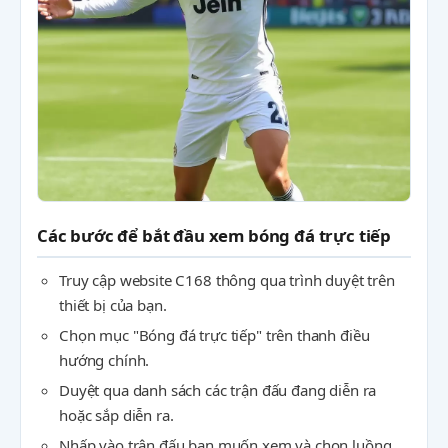
Các bước để bắt đầu xem bóng đá trực tiếp
Truy cập website C168 thông qua trình duyệt trên
thiết bị của bạn.
Chọn mục "Bóng đá trực tiếp" trên thanh điều
hướng chính.
Duyệt qua danh sách các trận đấu đang diễn ra
hoặc sắp diễn ra.
Nhấp vào trận đấu bạn muốn xem và chọn luồng