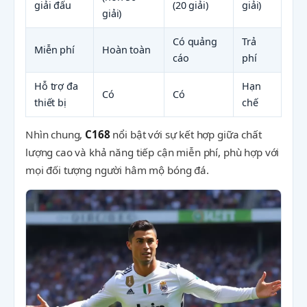
giải đấu
(20 giải)
giải)
giải)
Có quảng
Trả
Miễn phí
Hoàn toàn
cáo
phí
Hỗ trợ đa
Hạn
Có
Có
thiết bị
chế
Nhìn chung,
C168
nổi bật với sự kết hợp giữa chất
lượng cao và khả năng tiếp cận miễn phí, phù hợp với
mọi đối tượng người hâm mộ bóng đá.