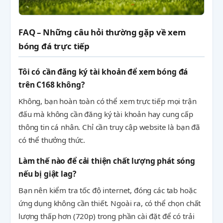
FAQ – Những câu hỏi thường gặp về xem
bóng đá trực tiếp
Tôi có cần đăng ký tài khoản để xem bóng đá
trên C168 không?
Không, bạn hoàn toàn có thể xem trực tiếp mọi trận
đấu mà không cần đăng ký tài khoản hay cung cấp
thông tin cá nhân. Chỉ cần truy cập website là bạn đã
có thể thưởng thức.
Làm thế nào để cải thiện chất lượng phát sóng
nếu bị giật lag?
Bạn nên kiểm tra tốc độ internet, đóng các tab hoặc
ứng dụng không cần thiết. Ngoài ra, có thể chọn chất
lượng thấp hơn (720p) trong phần cài đặt để có trải