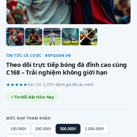
TIN TỨC CÁ CƯỢC · BEPQUAN.VN
Theo dõi trực tiếp bóng đá đỉnh cao cùng
C168 – Trải nghiệm không giới hạn
★★★★★
4.8 / 5.0 · 2,751+ đánh giá đã xác minh
Tin Nổi Bật Hôm Nay
MỨC NẠP THAM KHẢO
100.000₫
200.000₫
500.000₫
1.000.000₫