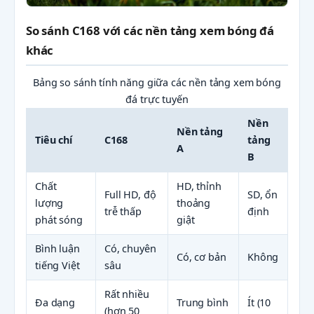
So sánh C168 với các nền tảng xem bóng đá
khác
Bảng so sánh tính năng giữa các nền tảng xem bóng
đá trực tuyến
Nền
Nền tảng
Tiêu chí
C168
tảng
A
B
Chất
HD, thỉnh
Full HD, độ
SD, ổn
lượng
thoảng
trễ thấp
định
phát sóng
giật
Bình luận
Có, chuyên
Có, cơ bản
Không
tiếng Việt
sâu
Rất nhiều
Đa dạng
Trung bình
Ít (10
(hơn 50