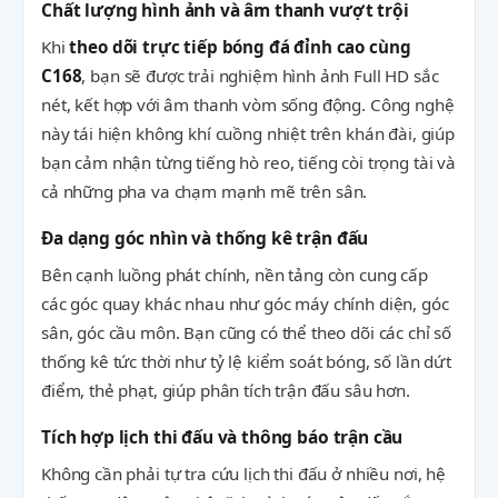
Chất lượng hình ảnh và âm thanh vượt trội
Khi
theo dõi trực tiếp bóng đá đỉnh cao cùng
C168
, bạn sẽ được trải nghiệm hình ảnh Full HD sắc
nét, kết hợp với âm thanh vòm sống động. Công nghệ
này tái hiện không khí cuồng nhiệt trên khán đài, giúp
bạn cảm nhận từng tiếng hò reo, tiếng còi trọng tài và
cả những pha va chạm mạnh mẽ trên sân.
Đa dạng góc nhìn và thống kê trận đấu
Bên cạnh luồng phát chính, nền tảng còn cung cấp
các góc quay khác nhau như góc máy chính diện, góc
sân, góc cầu môn. Bạn cũng có thể theo dõi các chỉ số
thống kê tức thời như tỷ lệ kiểm soát bóng, số lần dứt
điểm, thẻ phạt, giúp phân tích trận đấu sâu hơn.
Tích hợp lịch thi đấu và thông báo trận cầu
Không cần phải tự tra cứu lịch thi đấu ở nhiều nơi, hệ