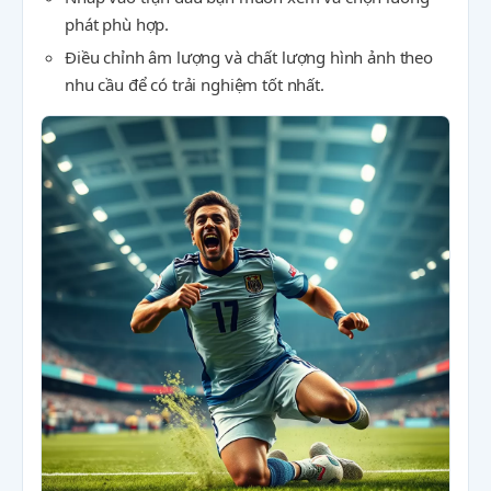
phát phù hợp.
Điều chỉnh âm lượng và chất lượng hình ảnh theo
nhu cầu để có trải nghiệm tốt nhất.