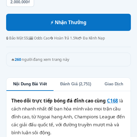
2.000.000₫
⚡ Nhận Thưởng
🔒 Bảo Mật SSL
🎰 Odds Cao
🔄 Hoàn Trả 1.5%
💳 Đa Kênh Nạp
🔥
260
người đang xem trang này
Nội Dung Bài Viết
Đánh Giá (2,751)
Giao Dịch
Theo dõi trực tiếp bóng đá đỉnh cao cùng
C168
là
cách nhanh nhất để bạn hòa mình vào mọi trận cầu
đỉnh cao, từ Ngoại hạng Anh, Champions League đến
các giải đấu quốc tế, với đường truyền mượt mà và
bình luận sôi động.