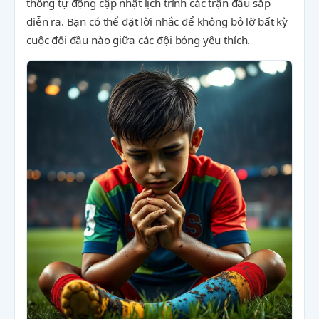
thống tự động cập nhật lịch trình các trận đấu sắp
diễn ra. Bạn có thể đặt lời nhắc để không bỏ lỡ bất kỳ
cuộc đối đầu nào giữa các đội bóng yêu thích.