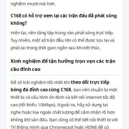
nghiệm mượt mà hơn.
C168 có hỗ trợ xem lại các trận đấu đã phát sóng
không?
Hiện tại, nền tảng tập trung vào phát sóng trực tiếp.
Tuy nhiên, một số trận đấu lớn có thể được lưu lại và
phát lại trong thời gian ngắn sau khi kết thúc.
Kinh nghiệm để tận hưởng trọn vẹn các trận
cầu đỉnh cao
Để có trải nghiệm tốt nhất khi
theo dõi trực tiếp
bóng đá đỉnh cao cùng C168
, bạn nên chuẩn bị một
thiết bị có cấu hình ổn định và kết nối internet tốc độ
cao (tối thiểu 10Mbps). Ngoài ra, hãy sử dụng tai
nghe hoặc loa ngoài chất lượng để cảm nhận rõ hơn
không khí sân đấu. Bạn cũng có thể kết nối thiết bị với
TV thông minh qua Chromecast hoặc HDMI để có