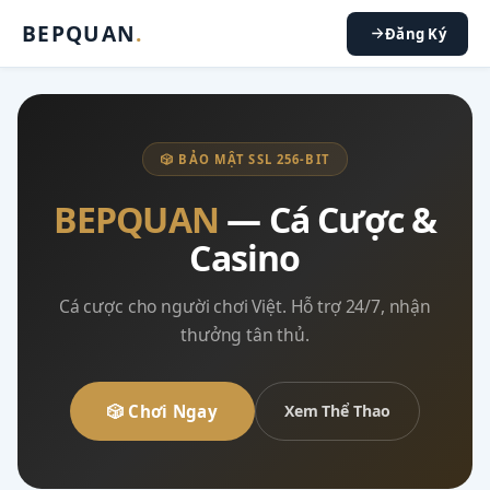
BEPQUAN
.
Đăng Ký
🎲 BẢO MẬT SSL 256-BIT
BEPQUAN
— Cá Cược &
Casino
Cá cược cho người chơi Việt. Hỗ trợ 24/7, nhận
thưởng tân thủ.
🎲 Chơi Ngay
Xem Thể Thao