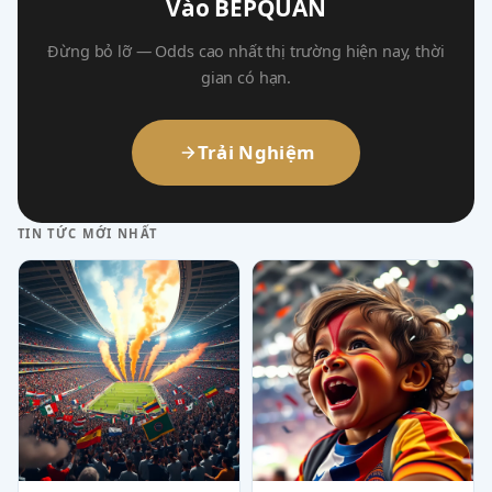
Vào BEPQUAN
Đừng bỏ lỡ — Odds cao nhất thị trường hiện nay, thời
gian có hạn.
Trải Nghiệm
TIN TỨC MỚI NHẤT