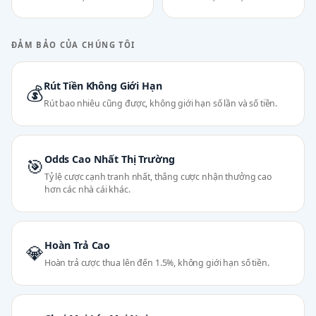
ĐẢM BẢO CỦA CHÚNG TÔI
Rút Tiền Không Giới Hạn
💰
Rút bao nhiêu cũng được, không giới hạn số lần và số tiền.
Odds Cao Nhất Thị Trường
🎯
Tỷ lệ cược cạnh tranh nhất, thắng cược nhận thưởng cao
hơn các nhà cái khác.
Hoàn Trả Cao
💎
Hoàn trả cược thua lên đến 1.5%, không giới hạn số tiền.