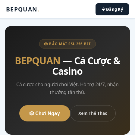
BEPQUAN
.
Đăng Ký
🎲 BẢO MẬT SSL 256-BIT
BEPQUAN
— Cá Cược &
Casino
Cá cược cho người chơi Việt. Hỗ trợ 24/7, nhận
thưởng tân thủ.
🎲 Chơi Ngay
Xem Thể Thao