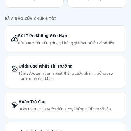
ĐẢM BẢO CỦA CHÚNG TÔI
Rút Tiền Không Giới Hạn
💰
Rút bao nhiêu cũng được, không giới hạn số lần và số tiền.
Odds Cao Nhất Thị Trường
🎯
Tỷ lệ cược cạnh tranh nhất, thắng cược nhận thưởng cao
hơn các nhà cái khác.
Hoàn Trả Cao
💎
Hoàn trả cược thua lên đến 1.5%, không giới hạn số tiền.