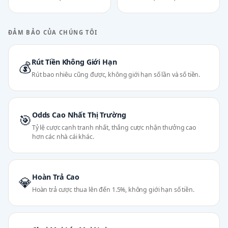
ĐẢM BẢO CỦA CHÚNG TÔI
Rút Tiền Không Giới Hạn
💰
Rút bao nhiêu cũng được, không giới hạn số lần và số tiền.
Odds Cao Nhất Thị Trường
🎯
Tỷ lệ cược cạnh tranh nhất, thắng cược nhận thưởng cao
hơn các nhà cái khác.
Hoàn Trả Cao
💎
Hoàn trả cược thua lên đến 1.5%, không giới hạn số tiền.