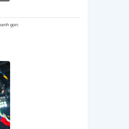
nhanh gọn: