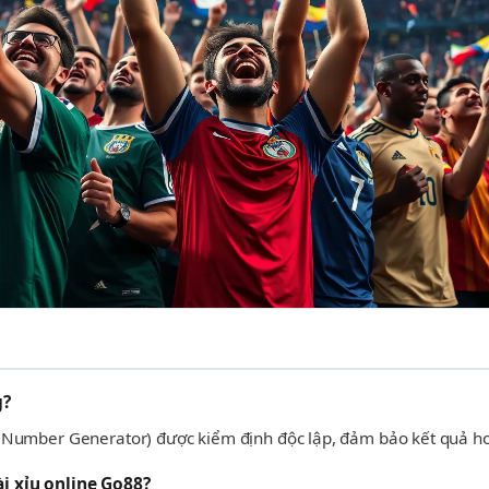
g?
umber Generator) được kiểm định độc lập, đảm bảo kết quả ho
ài xỉu online Go88?