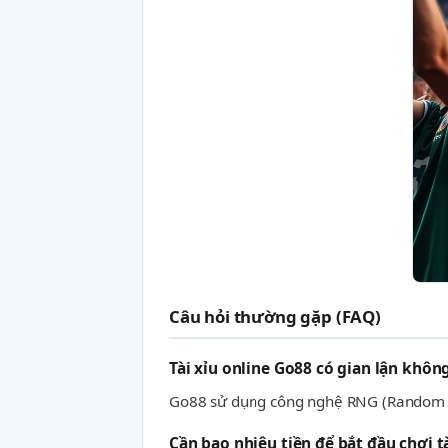
Câu hỏi thường gặp (FAQ)
Tài xỉu online Go88 có gian lận khôn
Go88 sử dụng công nghệ RNG (Random N
Cần bao nhiêu tiền để bắt đầu chơi t