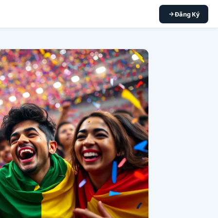
Đăng Ký