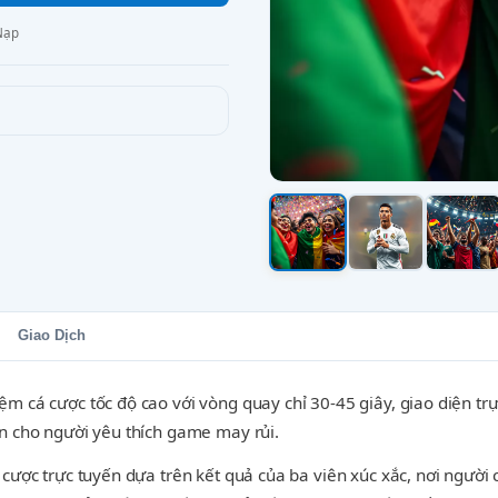
Nạp
Giao Dịch
m cá cược tốc độ cao với vòng quay chỉ 30-45 giây, giao diện tr
ọn cho người yêu thích game may rủi.
 cược trực tuyến dựa trên kết quả của ba viên xúc xắc, nơi người