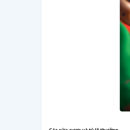
Các cửa cược và tỷ lệ thưởng