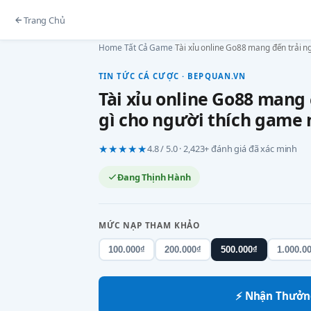
Trang Chủ
Home
›
Tất Cả Game
›
Tài xỉu online Go88 mang đến trải n
TIN TỨC CÁ CƯỢC · BEPQUAN.VN
Tài xỉu online Go88 mang
gì cho người thích game
★★★★★
4.8 / 5.0 · 2,423+ đánh giá đã xác minh
Đang Thịnh Hành
MỨC NẠP THAM KHẢO
100.000₫
200.000₫
500.000₫
1.000.0
⚡ Nhận Thưởn