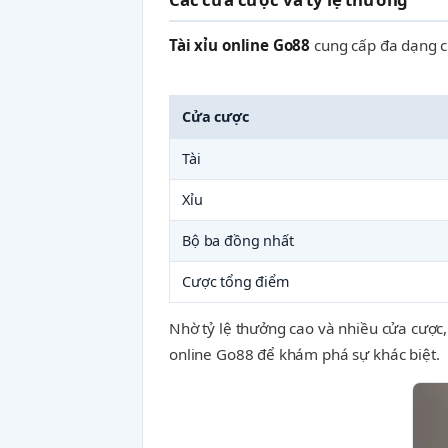
Tài xỉu online Go88
cung cấp đa dạng cử
Cửa cược
Tài
Xỉu
Bộ ba đồng nhất
Cược tổng điểm
Nhờ tỷ lệ thưởng cao và nhiều cửa cược,
online Go88 để khám phá sự khác biệt.