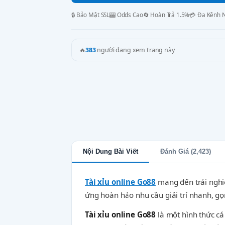
🔒 Bảo Mật SSL
🎰 Odds Cao
🔄 Hoàn Trả 1.5%
💳 Đa Kênh 
🔥
383
người đang xem trang này
Nội Dung Bài Viết
Đánh Giá (2,423)
Tài xỉu online Go88
mang đến trải nghiệ
ứng hoàn hảo nhu cầu giải trí nhanh, g
Tài xỉu online Go88
là một hình thức cá