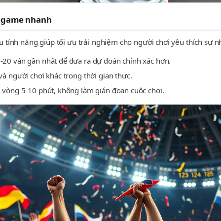
h game nhanh
u tính năng giúp tối ưu trải nghiệm cho người chơi yêu thích sự 
-20 ván gần nhất để đưa ra dự đoán chính xác hơn.
và người chơi khác trong thời gian thực.
g vòng 5-10 phút, không làm gián đoạn cuộc chơi.