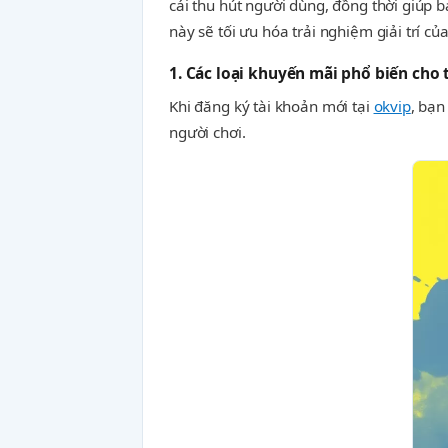
cái thu hút người dùng, đồng thời giúp 
này sẽ tối ưu hóa trải nghiệm giải trí củ
1. Các loại khuyến mãi phổ biến cho
Khi đăng ký tài khoản mới tại
okvip
, bạn
người chơi.