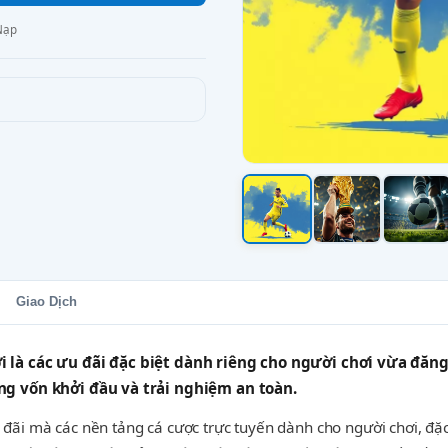
Nạp
Giao Dịch
i là các ưu đãi đặc biệt dành riêng cho người chơi vừa đăn
ng vốn khởi đầu và trải nghiệm an toàn.
 đãi mà các nền tảng cá cược trực tuyến dành cho người chơi, đặc