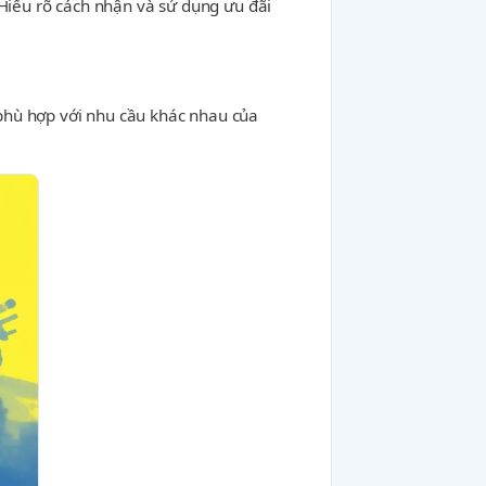
 Hiểu rõ cách nhận và sử dụng ưu đãi
, phù hợp với nhu cầu khác nhau của