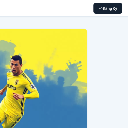
Đăng Ký