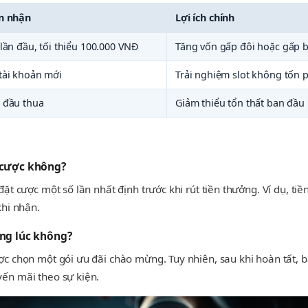
n nhận
Lợi ích chính
lần đầu, tối thiểu 100.000 VNĐ
Tăng vốn gấp đôi hoặc gấp 
tài khoản mới
Trải nghiệm slot không tốn p
 đầu thua
Giảm thiểu tổn thất ban đầu
 cược không?
đặt cược một số lần nhất định trước khi rút tiền thưởng. Ví dụ, 
khi nhận.
ùng lúc không?
c chọn một gói ưu đãi chào mừng. Tuy nhiên, sau khi hoàn tất, b
ến mãi theo sự kiện.