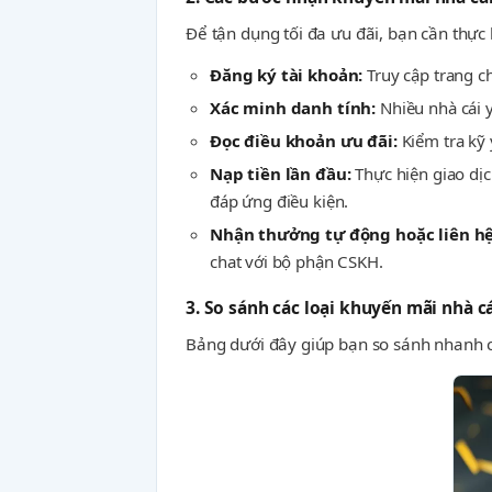
Để tận dụng tối đa ưu đãi, bạn cần thực 
Đăng ký tài khoản:
Truy cập trang c
Xác minh danh tính:
Nhiều nhà cái 
Đọc điều khoản ưu đãi:
Kiểm tra kỹ 
Nạp tiền lần đầu:
Thực hiện giao dịc
đáp ứng điều kiện.
Nhận thưởng tự động hoặc liên hệ
chat với bộ phận CSKH.
3. So sánh các loại khuyến mãi nhà c
Bảng dưới đây giúp bạn so sánh nhanh c