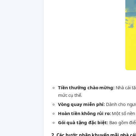
Tiền thưởng chào mừng:
Nhà cái tặ
mức cụ thể.
Vòng quay miễn phí:
Dành cho người
Hoàn tiền không rủi ro:
Một số nền t
Gói quà tặng đặc biệt:
Bao gồm điểm 
2. Các bước nhận khuyến mãi nhà cái