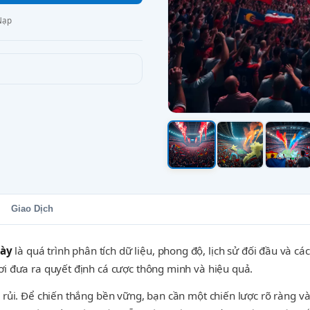
Nạp
Giao Dịch
gày
là quá trình phân tích dữ liệu, phong độ, lịch sử đối đầu và c
ơi đưa ra quyết định cá cược thông minh và hiệu quả.
y rủi. Để chiến thắng bền vững, bạn cần một chiến lược rõ ràng và