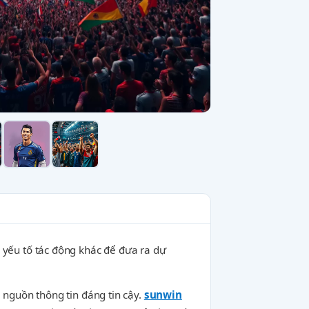
ác yếu tố tác động khác để đưa ra dự
 nguồn thông tin đáng tin cậy.
sunwin