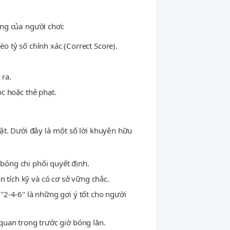
ng của người chơi:
o tỷ số chính xác (Correct Score).
 ra.
óc hoặc thẻ phạt.
ật. Dưới đây là một số lời khuyên hữu
bóng chi phối quyết định.
tích kỹ và có cơ sở vững chắc.
"2-4-6" là những gợi ý tốt cho người
quan trọng trước giờ bóng lăn.