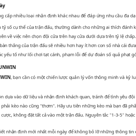
gày
g cấp nhiều loại nhận định khác nhau để đáp ứng nhu cầu đa dạ
tỷ số cụ thể của trận đấu, thường dành cho những ai thích đánh kè
ên về việc nên chọn đội cửa trên hay cửa dưới dựa trên tỷ lệ chấp.
àn thắng của trận đấu sẽ nhiều hơn hay ít hơn con số nhà cái đưa
c yếu tố như lối chơi tạt cánh, phạm lỗi để dự đoán số quả phạt g
 SUNWIN
NWIN
, bạn cần có một chiến lược quản lý vốn thông minh và kỷ lu
n dựa vào dữ liệu và nhận định khách quan, tránh để tình yêu đội 
phải kèo nào cũng "thơm". Hãy ưu tiên những kèo mà bạn đã phân 
cược, không đặt tất cả vào một trận đấu. Nguyên tắc "1-3-5" hoặc 
viết nhận định mới nhất mỗi ngày để không bỏ lỡ những thông tin 