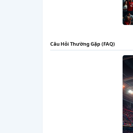
Câu Hỏi Thường Gặp (FAQ)