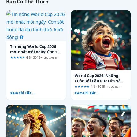
Bạn Có Thể Thích
Tin nóng World Cup 2026
mới nhất mỗi ngày: Cơn sốt
bóng đá đã chính thức khởi
★★★★★
4.8 · 3318+ lượt xem
động! ⚽
World Cup 2026: Những
Cuộc Đối Đầu Rực Lửa Và
Cảm Xúc Vỡ Òa
★★★★★
4.8 · 3085+ lượt xem
Xem Chi Tiết →
Xem Chi Tiết →