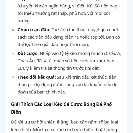
(chuyển khoản ngân hàng, ví điện tử). Số tiền nạp
tối thiểu thường rất thấp, phù hợp với mọi đối
tượng.
Chọn trận đấu:
Tại sảnh thể thao, duyệt qua danh
sách các trận đấu đang diễn ra hoặc sắp tới. Bạn có
thể lọc theo giải đấu hoặc thời gian.
Đặt cược:
Nhấp vào tỷ lệ kèo mong muốn (Châu Á,
Châu Âu, Tài Xỉu), nhập số tiền cược và xác nhận.
Lưu ý kiểm tra lại thông tin trước khi đặt.
Theo dõi kết quả:
Sau khi trận đấu kết thúc, tiền
thắng sẽ tự động được cộng vào tài khoản nếu dự
đoán của bạn chính xác.
Giải Thích Các Loại Kèo Cá Cược Bóng Đá Phổ
Biến
Để tối ưu cơ hội chiến thắng, bạn cần nắm rõ ba loại
kèo chính. Mỗi loại có cách tính và chiến thuật riêng.