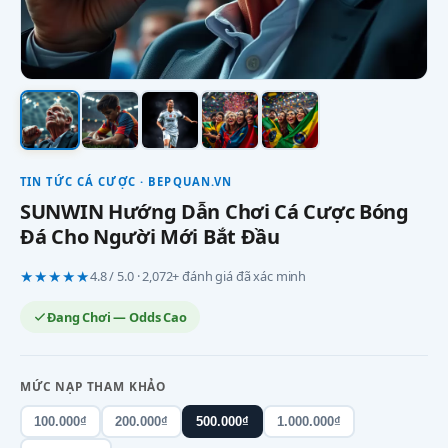
TIN TỨC CÁ CƯỢC · BEPQUAN.VN
SUNWIN Hướng Dẫn Chơi Cá Cược Bóng
Đá Cho Người Mới Bắt Đầu
★★★★★
4.8 / 5.0 · 2,072+ đánh giá đã xác minh
Đang Chơi — Odds Cao
MỨC NẠP THAM KHẢO
100.000₫
200.000₫
500.000₫
1.000.000₫