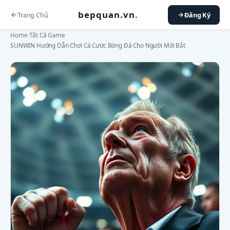
bepquan.vn
.
Trang Chủ
Đăng Ký
Home
›
Tất Cả Game
›
SUNWIN Hướng Dẫn Chơi Cá Cược Bóng Đá Cho Người Mới Bắt