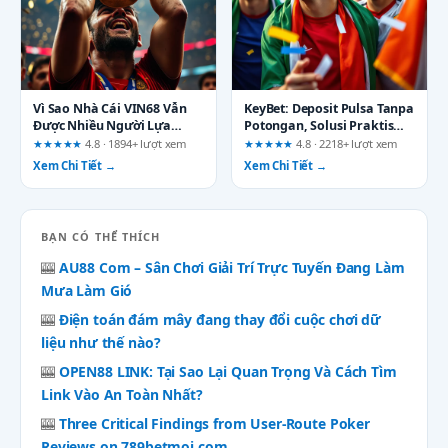
Vì Sao Nhà Cái VIN68 Vẫn
KeyBet: Deposit Pulsa Tanpa
Được Nhiều Người Lựa
Potongan, Solusi Praktis
Chọn Hiện Nay?
untuk Pemain Judi Online
★★★★★
4.8 · 1894+ lượt xem
★★★★★
4.8 · 2218+ lượt xem
Xem Chi Tiết →
Xem Chi Tiết →
BẠN CÓ THỂ THÍCH
🎰
AU88 Com – Sân Chơi Giải Trí Trực Tuyến Đang Làm
Mưa Làm Gió
🎰
Điện toán đám mây đang thay đổi cuộc chơi dữ
liệu như thế nào?
🎰
OPEN88 LINK: Tại Sao Lại Quan Trọng Và Cách Tìm
Link Vào An Toàn Nhất?
🎰
Three Critical Findings from User-Route Poker
Reviews on 789betmoi.com