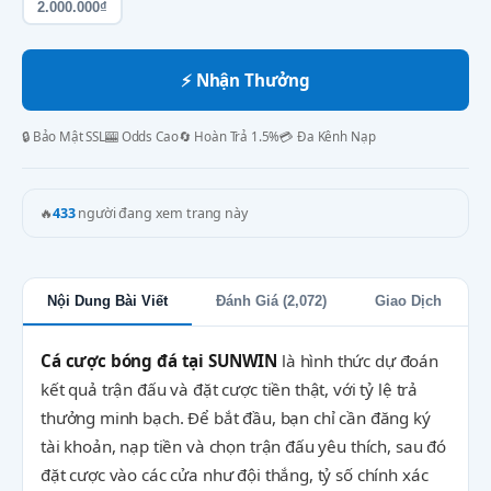
2.000.000₫
⚡ Nhận Thưởng
🔒 Bảo Mật SSL
🎰 Odds Cao
🔄 Hoàn Trả 1.5%
💳 Đa Kênh Nạp
🔥
433
người đang xem trang này
Nội Dung Bài Viết
Đánh Giá (2,072)
Giao Dịch
Cá cược bóng đá tại SUNWIN
là hình thức dự đoán
kết quả trận đấu và đặt cược tiền thật, với tỷ lệ trả
thưởng minh bạch. Để bắt đầu, bạn chỉ cần đăng ký
tài khoản, nạp tiền và chọn trận đấu yêu thích, sau đó
đặt cược vào các cửa như đội thắng, tỷ số chính xác