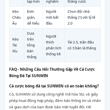
tạp hơn
nghiệm
thắng cược
Kèo
Đơn
Người
Chọn đội nhà
Châu
giản,
mới bắt
thắng (1) với tỷ lệ
Âu
dễ hiểu
đầu
2.0
Dựa
Người
Kèo
trên
thích
Tài 2.5, trận đấu
Tài
tổng
phân tích
có 3 bàn là thắng
Xỉu
bàn
thống kê
thắng
FAQ - Những Câu Hỏi Thường Gặp Về Cá Cược
Bóng Đá Tại SUNWIN
Cá cược bóng đá tại SUNWIN có an toàn không?
Có, SUNWIN sử dụng công nghệ mã hóa SSL và giấy
phép hoạt động hợp pháp, đảm bảo thông tin cá nhân
và giao dịch của bạn được bảo mật tuyệt đối. Hệ