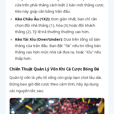
cửa trên phải thắng cách biệt 2 bàn mới thắng cược.
Kèo này giúp cân bằng trận đấu.
Kèo Châu Âu (1X2):
Đơn giản nhất, bạn chỉ cần
chọn đội nhà thắng (1), hòa (X) hoặc đội khách
thắng (2). Tỷ lệ trả thưởng thường cao hơn.
Kèo Tài Xỉu (Over/Under):
Dựa trên tổng số bàn
thắng của trận đấu. Bạn đặt "Tài" nếu tin tổng bàn
thắng cao hơn mức nhà cái đưa ra, hoặc "Xỉu" nếu
thấp hơn.
Chiến Thuật Quản Lý Vốn Khi Cá Cược Bóng Đá
Quản lý vốn là yếu tố sống còn giúp bạn chơi lâu dài.
Đừng bao giờ đặt cược theo cảm tính, hãy áp dụng
các nguyên tắc sau: