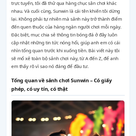
trực tuyến, tôi đã thử qua hàng chục sân chơi khác
nhau. Và cuối cùng, Sunwin là cái tên khiến tôi dừng
lại. Không phải tự nhiên mà sảnh này trở thành điểm
đến quen thuộc của hàng ngàn người chơi mỗi ngày.
Đặc biệt, mục chia sẻ thông tin bóng đá ở đây luôn
cập nhật những tin tức nóng hổi, giúp anh em có cái
nhìn tổng quan trước khi xuống tiền. Bài viết này tôi
sẽ mổ xẻ toàn bộ sảnh chơi này, từ A đến Z, để anh
em thấy rõ vì sao nó đáng để đầu tư.
Tổng quan về sảnh chơi Sunwin – Có giấy
phép, có uy tín, có thật