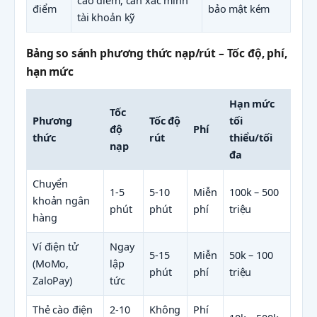
cao điểm, cần xác minh
điểm
bảo mật kém
tài khoản kỹ
Bảng so sánh phương thức nạp/rút – Tốc độ, phí,
hạn mức
Hạn mức
Tốc
Phương
Tốc độ
tối
độ
Phí
thức
rút
thiểu/tối
nạp
đa
Chuyển
1-5
5-10
Miễn
100k – 500
khoản ngân
phút
phút
phí
triệu
hàng
Ví điện tử
Ngay
5-15
Miễn
50k – 100
(MoMo,
lập
phút
phí
triệu
ZaloPay)
tức
Thẻ cào điện
2-10
Không
Phí