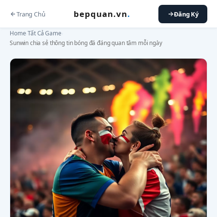
bepquan.vn
.
Trang Chủ
Đăng Ký
Home
›
Tất Cả Game
›
Sunwin chia sẻ thông tin bóng đá đáng quan tâm mỗi ngày