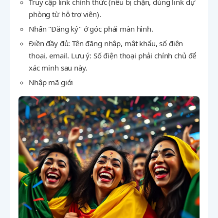
Truy cập link chính thức (nếu bị chặn, dùng link dự
phòng từ hỗ trợ viên).
Nhấn "Đăng ký" ở góc phải màn hình.
Điền đầy đủ: Tên đăng nhập, mật khẩu, số điện
thoại, email. Lưu ý: Số điện thoại phải chính chủ để
xác minh sau này.
Nhập mã giới