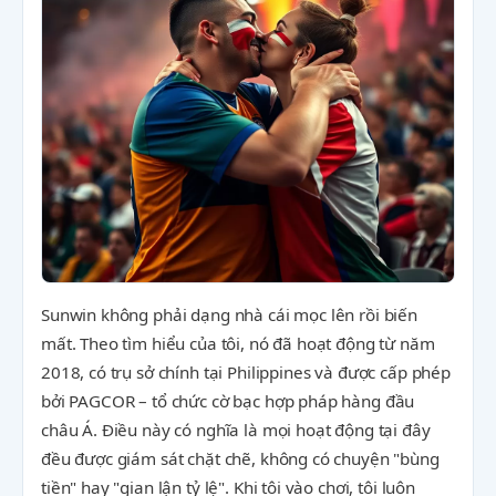
Sunwin không phải dạng nhà cái mọc lên rồi biến
mất. Theo tìm hiểu của tôi, nó đã hoạt động từ năm
2018, có trụ sở chính tại Philippines và được cấp phép
bởi PAGCOR – tổ chức cờ bạc hợp pháp hàng đầu
châu Á. Điều này có nghĩa là mọi hoạt động tại đây
đều được giám sát chặt chẽ, không có chuyện "bùng
tiền" hay "gian lận tỷ lệ". Khi tôi vào chơi, tôi luôn