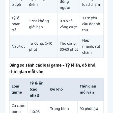
đông
truyền
điểm
load chậm
người
Tỷ lệ
1.0% yêu
1.5% không
0.8% có
hoàn
cầu doanh
giới hạn
vòng cược
trả
thu
Nạp
Tự động, 5-10
Thủ công,
Nạp/rút
nhanh, rút
phút
30-60 phút
chậm
Bảng so sánh các loại game – Tỷ lệ ăn, độ khó,
thời gian mỗi ván
Tỷ lệ ăn
Loại
Thời gian
(cao
Độ khó
game
mỗi ván
nhất)
Cá cược
Trung bình
90 phút (cả
bóng
1:0.98