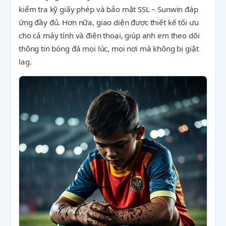
kiểm tra kỹ giấy phép và bảo mật SSL – Sunwin đáp
ứng đầy đủ. Hơn nữa, giao diện được thiết kế tối ưu
cho cả máy tính và điện thoại, giúp anh em theo dõi
thông tin bóng đá mọi lúc, mọi nơi mà không bị giật
lag.