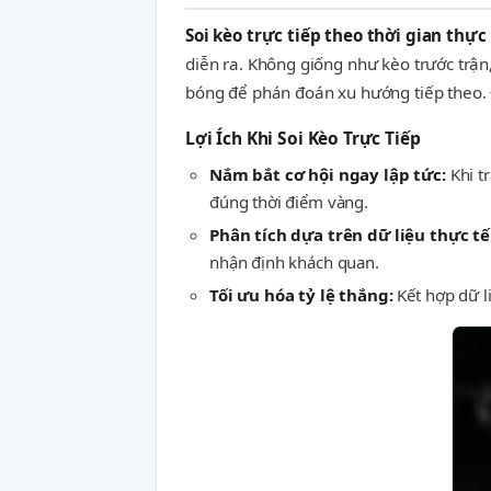
Soi kèo trực tiếp theo thời gian thực
diễn ra. Không giống như kèo trước trận
bóng để phán đoán xu hướng tiếp theo. Đ
Lợi Ích Khi Soi Kèo Trực Tiếp
Nắm bắt cơ hội ngay lập tức:
Khi tr
đúng thời điểm vàng.
Phân tích dựa trên dữ liệu thực tế
nhận định khách quan.
Tối ưu hóa tỷ lệ thắng:
Kết hợp dữ l