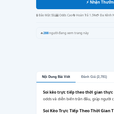
⚡ Nhận Thưởn
🔒 Bảo Mật SSL
🎰 Odds Cao
🔄 Hoàn Trả 1.5%
💳 Đa Kênh 
🔥
288
người đang xem trang này
Nội Dung Bài Viết
Đánh Giá (2,781)
Soi kèo trực tiếp theo thời gian thự
odds và diễn biến trận đấu, giúp người c
Soi Kèo Trực Tiếp Theo Thời Gian 