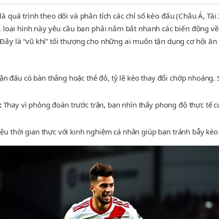
là quá trình theo dõi và phân tích các chỉ số kèo đấu (Châu Á, Tài
, loại hình này yêu cầu bạn phải nắm bắt nhanh các biến động về 
ây là “vũ khí” tối thượng cho những ai muốn tận dụng cơ hội ăn 
ận đấu có bàn thắng hoặc thẻ đỏ, tỷ lệ kèo thay đổi chớp nhoáng. 
:
Thay vì phỏng đoán trước trận, bạn nhìn thấy phong độ thực tế c
iệu thời gian thực với kinh nghiệm cá nhân giúp bạn tránh bẫy kèo