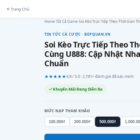
Trang Chủ
Home
›
Tất Cả Game
›
Soi Kèo Trực Tiếp Theo Thời Gian T
TIN TỨC CÁ CƯỢC · BEPQUAN.VN
Soi Kèo Trực Tiếp Theo T
Cùng U888: Cập Nhật Nha
Chuẩn
★★★★★
4.8 / 5.0 · 2,781+ đánh giá đã xác minh
Khuyến Mãi Đang Diễn Ra
MỨC NẠP THAM KHẢO
100.000₫
200.000₫
500.000₫
1.000.0