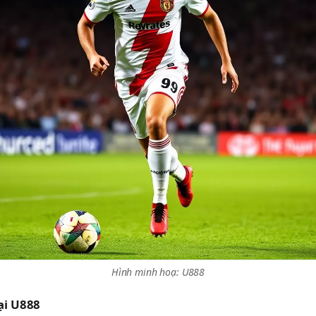
Hình minh hoạ: U888
ại U888