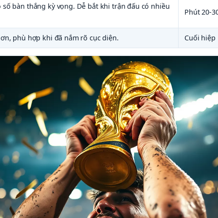
 số bàn thắng kỳ vọng. Dễ bắt khi trận đấu có nhiều
Phút 20-30
hơn, phù hợp khi đã nắm rõ cục diện.
Cuối hiệp 