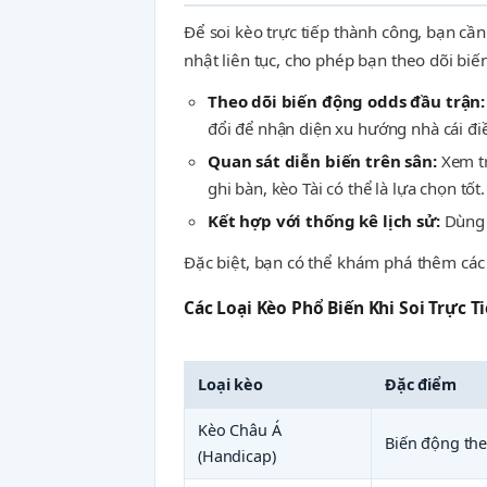
Để soi kèo trực tiếp thành công, bạn cần
nhật liên tục, cho phép bạn theo dõi bi
Theo dõi biến động odds đầu trận:
đổi để nhận diện xu hướng nhà cái đi
Quan sát diễn biến trên sân:
Xem tr
ghi bàn, kèo Tài có thể là lựa chọn tốt.
Kết hợp với thống kê lịch sử:
Dùng d
Đặc biệt, bạn có thể khám phá thêm cá
Các Loại Kèo Phổ Biến Khi Soi Trực T
Loại kèo
Đặc điểm
Kèo Châu Á
Biến động theo
(Handicap)