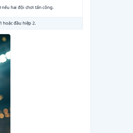
 nếu hai đội chơi tấn công.
1 hoặc đầu hiệp 2.