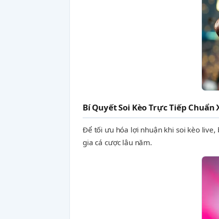
Bí Quyết Soi Kèo Trực Tiếp Chuẩn 
Để tối ưu hóa lợi nhuận khi soi kèo li
gia cá cược lâu năm.