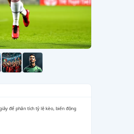
giây để phân tích tỷ lệ kèo, biến động