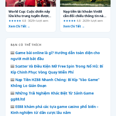
World Cup: Cuộc chiến nảy
Nạp tiền tài khoản Vin88
lửa khu trung tuyến được
cần đối chiếu thông tin nào
NK88 mổ xẻ
trước khi xác nhận?
★★★★★
4.8 · 3029+ lượt xem
★★★★★
4.8 · 2639+ lượt xem
Xem Chi Tiết →
Xem Chi Tiết →
BẠN CÓ THỂ THÍCH
🎰
Game bài online là gì? Hướng dẫn toàn diện cho
người mới bắt đầu
🎰
Scatter Và Điều Kiện Mở Free Spin Trong Nổ Hũ: Bí
Kíp Chinh Phục Vòng Quay Miễn Phí
🎰
Nạp Tiền HZ88 Nhanh Chóng: Bí Kíp “Vào Game”
Không Lo Gián Đoạn
🎰
Những Trải Nghiệm Khác Biệt Từ Sảnh Game
gg88.ltd
🎰
EE88 khám phá các tựa game casino phổ biến –
Kinh nghiệm từ dân cược lâu năm