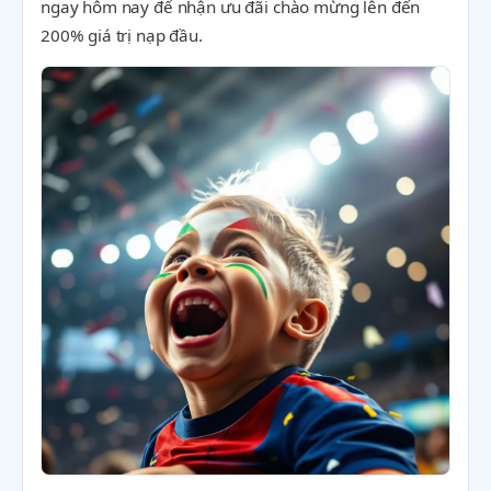
ngay hôm nay để nhận ưu đãi chào mừng lên đến
200% giá trị nạp đầu.