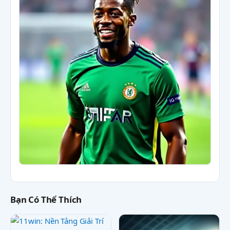
Bạn Có Thể Thích