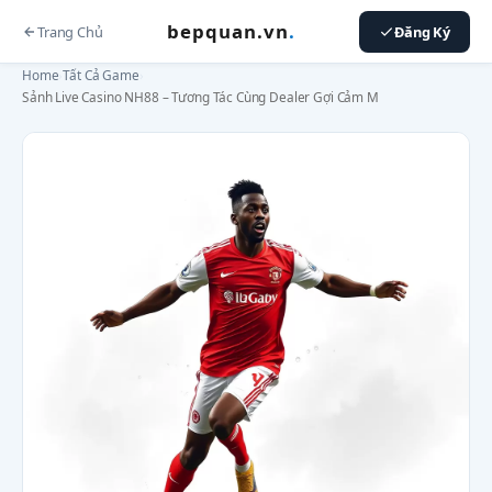
bepquan.vn
.
Trang Chủ
Đăng Ký
Home
›
Tất Cả Game
›
Sảnh Live Casino NH88 – Tương Tác Cùng Dealer Gợi Cảm M