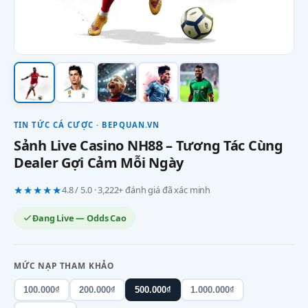
TIN TỨC CÁ CƯỢC · BEPQUAN.VN
Sảnh Live Casino NH88 – Tương Tác Cùng
Dealer Gợi Cảm Mỗi Ngày
★★★★★
4.8 / 5.0 · 3,222+ đánh giá đã xác minh
Đang Live — Odds Cao
MỨC NẠP THAM KHẢO
100.000₫
200.000₫
500.000₫
1.000.000₫