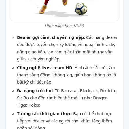
Hình minh hoạ: NH88
Dealer gợi cảm, chuyên nghiệp:
Các nàng dealer
đều được tuyển chọn kỹ lưỡng về ngoại hình và kỹ
năng giao tiếp, tạo cảm giác thân mật nhưng vẫn
giữ sự chuyên nghiệp.
Công nghệ livestream HD:
Hình ảnh sắc nét, âm
thanh sống động, không lag, giúp bạn không bỏ lỡ
bất kỳ chi tiết nào.
Đa dạng trò chơi:
Từ Baccarat, Blackjack, Roulette,
Sic Bo cho đến các biến thể mới lạ như Dragon
Tiger, Poker.
Tương tác thời gian thực:
Bạn có thể chat trực
tiếp với dealer và các người chơi khác, tăng thêm
phần sôi động.