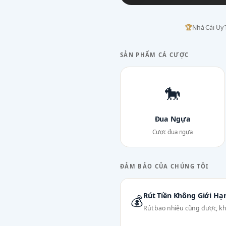
🏆
Nhà Cái Uy 
SẢN PHẨM CÁ CƯỢC
🐎
Đua Ngựa
Cược đua ngựa
ĐẢM BẢO CỦA CHÚNG TÔI
Rút Tiền Không Giới Hạ
💰
Rút bao nhiêu cũng được, khô