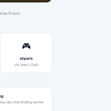
nk Vào Ổn Định
🎮
eSports
LOL, Dota 2, CS:GO
ng
thắng cược nhận thưởng cao hơn