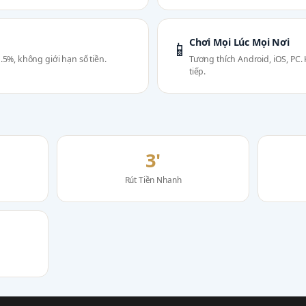
Chơi Mọi Lúc Mọi Nơi
📱
.5%, không giới hạn số tiền.
Tương thích Android, iOS, PC. 
tiếp.
3'
Rút Tiền Nhanh