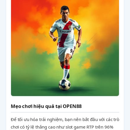
Mẹo chơi hiệu quả tại OPEN88
Để tối ưu hóa trải nghiệm, bạn nên bắt đầu với các trò
chơi có tỷ lệ thắng cao như slot game RTP trên 96%