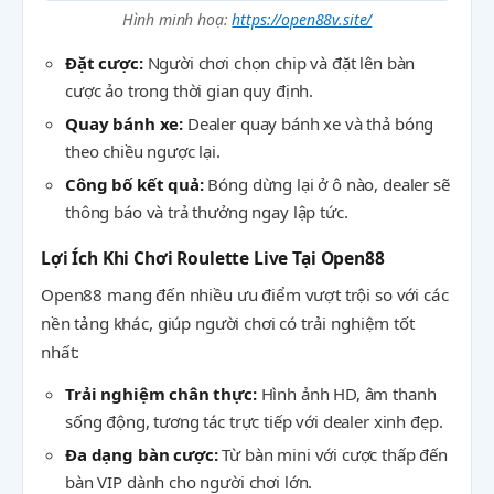
Hình minh hoạ:
https://open88v.site/
Đặt cược:
Người chơi chọn chip và đặt lên bàn
cược ảo trong thời gian quy định.
Quay bánh xe:
Dealer quay bánh xe và thả bóng
theo chiều ngược lại.
Công bố kết quả:
Bóng dừng lại ở ô nào, dealer sẽ
thông báo và trả thưởng ngay lập tức.
Lợi Ích Khi Chơi Roulette Live Tại Open88
Open88 mang đến nhiều ưu điểm vượt trội so với các
nền tảng khác, giúp người chơi có trải nghiệm tốt
nhất:
Trải nghiệm chân thực:
Hình ảnh HD, âm thanh
sống động, tương tác trực tiếp với dealer xinh đẹp.
Đa dạng bàn cược:
Từ bàn mini với cược thấp đến
bàn VIP dành cho người chơi lớn.