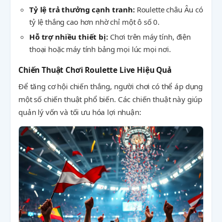
Tỷ lệ trả thưởng cạnh tranh:
Roulette châu Âu có
tỷ lệ thắng cao hơn nhờ chỉ một ô số 0.
Hỗ trợ nhiều thiết bị:
Chơi trên máy tính, điện
thoại hoặc máy tính bảng mọi lúc mọi nơi.
Chiến Thuật Chơi Roulette Live Hiệu Quả
Để tăng cơ hội chiến thắng, người chơi có thể áp dụng
một số chiến thuật phổ biến. Các chiến thuật này giúp
quản lý vốn và tối ưu hóa lợi nhuận: