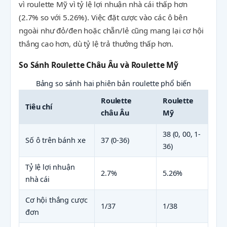
vì roulette Mỹ vì tỷ lệ lợi nhuận nhà cái thấp hơn
(2.7% so với 5.26%). Việc đặt cược vào các ô bên
ngoài như đỏ/đen hoặc chẵn/lẻ cũng mang lại cơ hội
thắng cao hơn, dù tỷ lệ trả thưởng thấp hơn.
So Sánh Roulette Châu Âu và Roulette Mỹ
Bảng so sánh hai phiên bản roulette phổ biến
Roulette
Roulette
Tiêu chí
châu Âu
Mỹ
38 (0, 00, 1-
Số ô trên bánh xe
37 (0-36)
36)
Tỷ lệ lợi nhuận
2.7%
5.26%
nhà cái
Cơ hội thắng cược
1/37
1/38
đơn