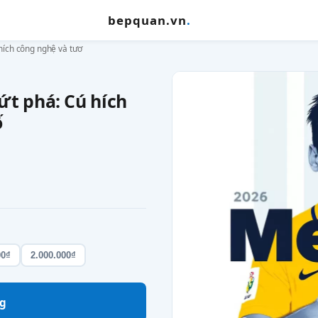
bepquan.vn
.
hích công nghệ và tươ
ứt phá: Cú hích
ố
00₫
2.000.000₫
g