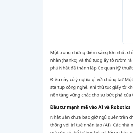
Một trong những điểm sáng lớn nhất chí
nhân (hanko) và thủ tục giấy tờ rườm rà
phủ Nhật đã thành lập Cơ quan Kỹ thuật
Điều này có ý nghĩa gì với chúng ta? M
startup công nghệ. Khi thủ tục giấy tờ k
nền tảng vững chắc cho sự bứt phá của t
Đầu tư mạnh mẽ vào AI và Robotics
Nhật Bản chưa bao giờ ngủ quên trên chiế
thống với trí tuệ nhân tạo (AI). Các nhà
mà còn có thể tự học hỏi và tối ưu hóa q