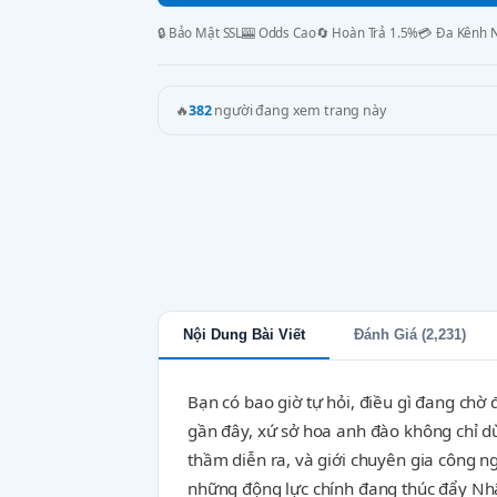
🔒 Bảo Mật SSL
🎰 Odds Cao
🔄 Hoàn Trả 1.5%
💳 Đa Kênh 
🔥
382
người đang xem trang này
Nội Dung Bài Viết
Đánh Giá (2,231)
Bạn có bao giờ tự hỏi, điều gì đang chờ
gần đây, xứ sở hoa anh đào không chỉ d
thầm diễn ra, và giới chuyên gia công 
những động lực chính đang thúc đẩy Nhậ