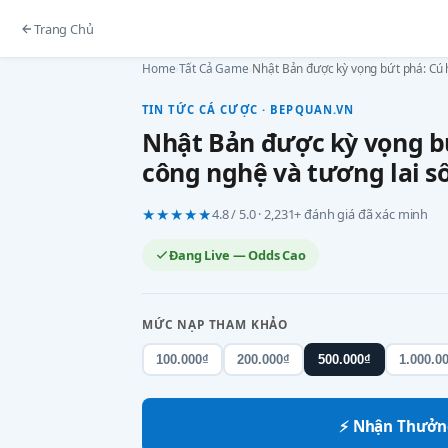
Trang Chủ
Home
›
Tất Cả Game
›
Nhật Bản được kỳ vọng bứt phá: Cú 
TIN TỨC CÁ CƯỢC · BEPQUAN.VN
Nhật Bản được kỳ vọng b
công nghệ và tương lai s
★★★★★
4.8 / 5.0 · 2,231+ đánh giá đã xác minh
Đang Live — Odds Cao
MỨC NẠP THAM KHẢO
100.000₫
200.000₫
500.000₫
1.000.0
⚡ Nhận Thưởn