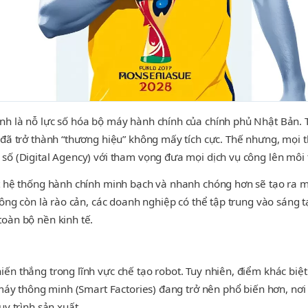
nh là nỗ lực số hóa bộ máy hành chính của chính phủ Nhật Bản. 
 đã trở thành “thương hiệu” không mấy tích cực. Thế nhưng, mọi
 số (Digital Agency) với tham vọng đưa mọi dịch vụ công lên môi
ột hệ thống hành chính minh bạch và nhanh chóng hơn sẽ tạo ra m
hông còn là rào cản, các doanh nghiệp có thể tập trung vào sáng 
oàn bộ nền kinh tế.
n thắng trong lĩnh vực chế tạo robot. Tuy nhiên, điểm khác biệt 
 máy thông minh (Smart Factories) đang trở nên phổ biến hơn, nơi 
uy trình sản xuất.