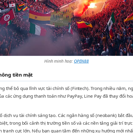
Hình minh hoạ:
OPEN88
không tiền mặt
thể bỏ qua lĩnh vực tài chính số (Fintech). Trong nhiều năm, ngư
a các ứng dụng thanh toán như PayPay, Line Pay đã thay đổi hoàn
ố dịch vụ tài chính sáng tạo. Các ngân hàng số (neobank) bắt đầ
t, trong bối cảnh thị trường tiền số và các nền tảng giải trí trự
ạnh tranh cực lớn. Nếu bạn quan tâm đến những xu hướng mới nhấ