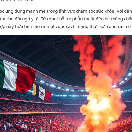
được ứng dụng mạnh mẽ trong lĩnh vực chăm sóc sức khỏe. Với d
tải cho đội ngũ y tế. Từ robot hỗ trợ phẫu thuật đến hệ thống ch
 hợp này hứa hẹn tạo ra một cuộc cách mạng thực sự trong cách c