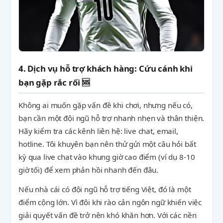
4. Dịch vụ hỗ trợ khách hàng: Cứu cánh khi
bạn gặp rắc rối 🆘
Không ai muốn gặp vấn đề khi chơi, nhưng nếu có,
bạn cần một đội ngũ hỗ trợ nhanh nhẹn và thân thiện.
Hãy kiểm tra các kênh liên hệ: live chat, email,
hotline. Tôi khuyên bạn nên thử gửi một câu hỏi bất
kỳ qua live chat vào khung giờ cao điểm (ví dụ 8-10
giờ tối) để xem phản hồi nhanh đến đâu.
Nếu nhà cái có đội ngũ hỗ trợ tiếng Việt, đó là một
điểm cộng lớn. Vì đôi khi rào cản ngôn ngữ khiến việc
giải quyết vấn đề trở nên khó khăn hơn. Với các nền