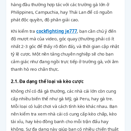
hàng đầu thường hợp tác với các trường gà lớn ở
Philippines, Campuchia, hay Thái Lan để có nguồn
phát độc quyền, độ phân giải cao.
Khi kiểm tra
cockfighting je777
, bạn cần chú ý đến
độ mượt mà của video, góc quay (thường phải có ít
nhất 2-3 góc để thấy rõ đòn đá), và thời gian cập nhật
tỷ lệ cược. Một nền tảng chuyên nghiệp sẽ cho bạn
cảm giác như đang ngồi trực tiếp ở trường gà, với âm
thanh hò reo chân thực.
2.1. Đa dạng thể loại và kèo cược
Không chỉ có đá gà thường, các nhà cái lớn còn cung
cấp nhiều biến thể như gà Mỹ, gà Peru, hay gà tre.
Mỗi loại có luật chơi và cách tính kèo khác nhau. Bạn
nên kiểm tra xem nhà cái có cung cấp kèo chấp, kèo
tài xỉu, hay kèo đồng banh cho mỗi trận đấu hay
không. Sự đa dạng này giúp bạn có nhiều chiến thuật