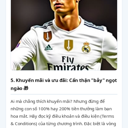
5. Khuyến mãi và ưu đãi: Cẩn thận "bẫy" ngọt
ngào 🎁
Ai mà chẳng thích khuyến mãi? Nhưng đừng để
những con số 100% hay 200% tiền thưởng làm bạn
hoa mắt. Hãy đọc kỹ điều khoản và điều kiện (Terms
& Conditions) của từng chương trình. Đặc biệt là vòng