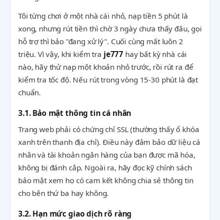
Tôi từng chơi ở một nhà cái nhỏ, nạp tiền 5 phút là
xong, nhưng rút tiền thì chờ 3 ngày chưa thấy đâu, gọi
hỗ trợ thì bảo "đang xử lý". Cuối cùng mất luôn 2
triệu. Vì vậy, khi kiểm tra
je777
hay bất kỳ nhà cái
nào, hãy thử nạp một khoản nhỏ trước, rồi rút ra để
kiểm tra tốc độ. Nếu rút trong vòng 15-30 phút là đạt
chuẩn.
3.1. Bảo mật thông tin cá nhân
Trang web phải có chứng chỉ SSL (thường thấy ổ khóa
xanh trên thanh địa chỉ). Điều này đảm bảo dữ liệu cá
nhân và tài khoản ngân hàng của bạn được mã hóa,
không bị đánh cắp. Ngoài ra, hãy đọc kỹ chính sách
bảo mật xem họ có cam kết không chia sẻ thông tin
cho bên thứ ba hay không.
3.2. Hạn mức giao dịch rõ ràng