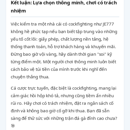
Kết luận: Lựa chọn thông minh, chơi có trách
nhiệm
Việc kiểm tra một nhà cái có cockfighting như JE777
không hề phức tạp nếu bạn biết tập trung vào những
yếu tố cốt lõi: giấy phép, chất lượng nền tảng, hệ
thống thanh toán, hỗ trợ khách hàng và khuyến mãi.
Đừng bao giờ vội vàng, hãy dành thời gian "soi" kỹ
từng điểm một. Một người chơi thông minh luôn biết
cách bảo vệ túi tiền của mình trước khi nghĩ đến
chuyện thắng thua.
Cá cược trực tuyến, đặc biệt là cockfighting, mang lại
cảm giác hồi hộp khó tả, nhưng cũng tiềm ẩn nhiều
rủi ro. Hãy chơi có trách nhiệm, đặt ra ngân sách cố
định và không bao giờ cố gỡ khi thua. Bạn đã sẵn
sàng để thử sức với những trận đá gà đỉnh cao chưa?
🎯