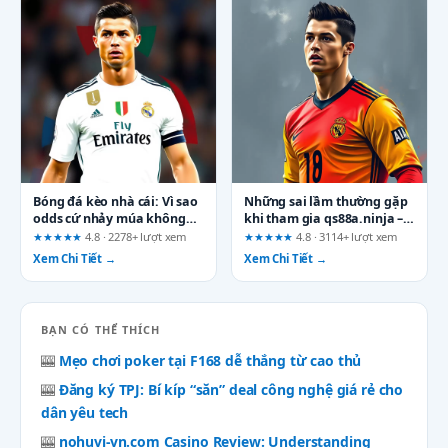
Bóng đá kèo nhà cái: Vì sao
Những sai lầm thường gặp
odds cứ nhảy múa không
khi tham gia qs88a.ninja –
ngừng?
Đánh giá tổng quan từ góc
★★★★★
4.8 · 2278+ lượt xem
★★★★★
4.8 · 3114+ lượt xem
nhìn độc lập
Xem Chi Tiết →
Xem Chi Tiết →
BẠN CÓ THỂ THÍCH
🎰
Mẹo chơi poker tại F168 dễ thắng từ cao thủ
🎰
Đăng ký TPJ: Bí kíp “săn” deal công nghệ giá rẻ cho
dân yêu tech
🎰
nohuvi-vn.com Casino Review: Understanding