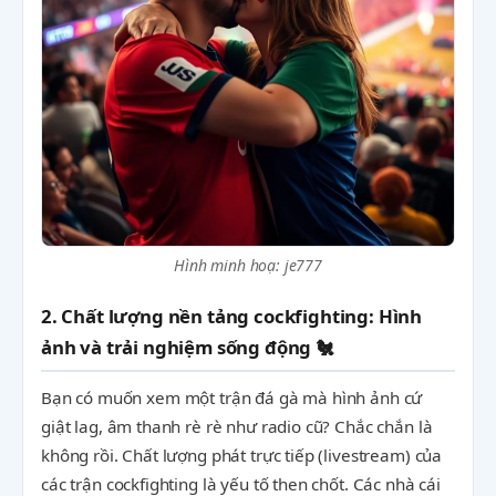
Hình minh hoạ: je777
2. Chất lượng nền tảng cockfighting: Hình
ảnh và trải nghiệm sống động 🐔
Bạn có muốn xem một trận đá gà mà hình ảnh cứ
giật lag, âm thanh rè rè như radio cũ? Chắc chắn là
không rồi. Chất lượng phát trực tiếp (livestream) của
các trận cockfighting là yếu tố then chốt. Các nhà cái