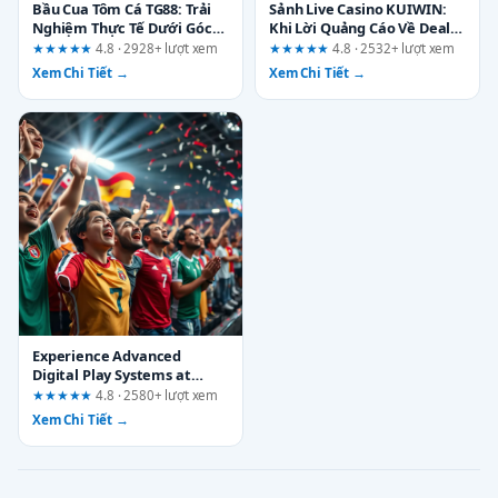
Bầu Cua Tôm Cá TG88: Trải
Sảnh Live Casino KUIWIN:
Nghiệm Thực Tế Dưới Góc
Khi Lời Quảng Cáo Về Dealer
Nhìn Người Dùng
"Gợi Cảm" Cần Được Kiểm
★★★★★
4.8 · 2928+ lượt xem
★★★★★
4.8 · 2532+ lượt xem
Chứng Bằng Danh Sách Tiêu
Xem Chi Tiết →
Xem Chi Tiết →
Chí
Experience Advanced
Digital Play Systems at
cm88seo.com: What to
★★★★★
4.8 · 2580+ lượt xem
Expect and What to Verify
Xem Chi Tiết →