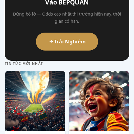
Vào BEPQUAN
Đừng bỏ lỡ — Odds cao nhất thị trường hiện nay, thời
gian có hạn.
Trải Nghiệm
TIN TỨC MỚI NHẤT