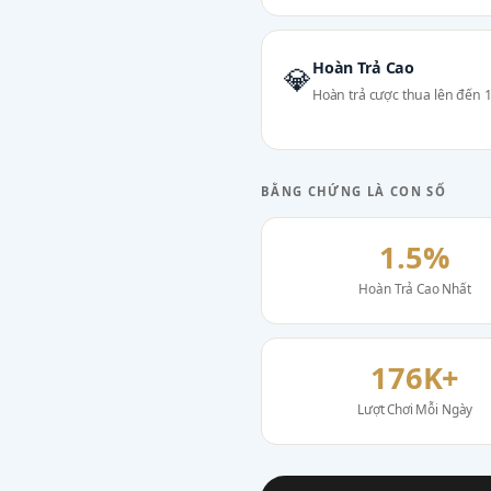
Hoàn Trả Cao
💎
Hoàn trả cược thua lên đến 1
BẰNG CHỨNG LÀ CON SỐ
1.5%
Hoàn Trả Cao Nhất
176K+
Lượt Chơi Mỗi Ngày