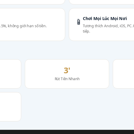
Chơi Mọi Lúc Mọi Nơi
📱
.5%, không giới hạn số tiền.
Tương thích Android, iOS, PC. 
tiếp.
3'
Rút Tiền Nhanh