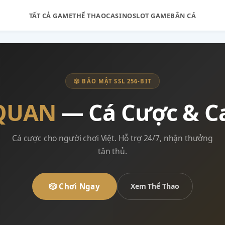
TẤT CẢ GAME
THỂ THAO
CASINO
SLOT GAME
BẮN CÁ
🎲 BẢO MẬT SSL 256-BIT
QUAN
— Cá Cược & C
Cá cược cho người chơi Việt. Hỗ trợ 24/7, nhận thưởng
tân thủ.
🎲 Chơi Ngay
Xem Thể Thao