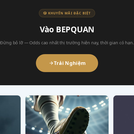
🎲 KHUYẾN MÃI ĐẶC BIỆT
Vào BEPQUAN
Đừng bỏ lỡ — Odds cao nhất thị trường hiện nay, thời gian có hạn.
Trải Nghiệm