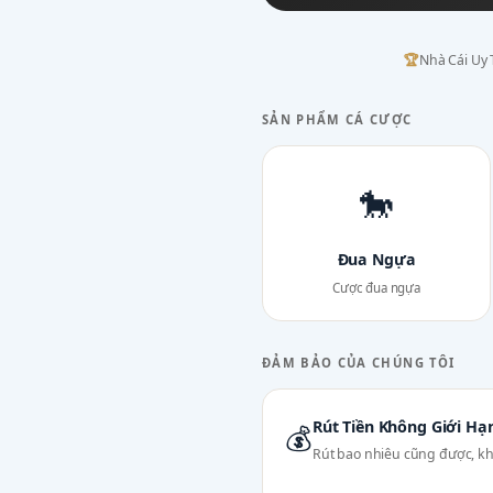
🏆
Nhà Cái Uy 
SẢN PHẨM CÁ CƯỢC
🐎
Đua Ngựa
Cược đua ngựa
ĐẢM BẢO CỦA CHÚNG TÔI
Rút Tiền Không Giới Hạ
💰
Rút bao nhiêu cũng được, khô