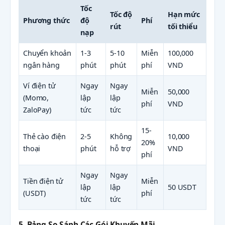
Tốc
Tốc độ
Hạn mức
Phương thức
độ
Phí
rút
tối thiểu
nạp
Chuyển khoản
1-3
5-10
Miễn
100,000
ngân hàng
phút
phút
phí
VND
Ví điện tử
Ngay
Ngay
Miễn
50,000
(Momo,
lập
lập
phí
VND
ZaloPay)
tức
tức
15-
Thẻ cào điện
2-5
Không
10,000
20%
thoại
phút
hỗ trợ
VND
phí
Ngay
Ngay
Tiền điện tử
Miễn
lập
lập
50 USDT
(USDT)
phí
tức
tức
5. Bảng So Sánh Các Gói Khuyến Mãi