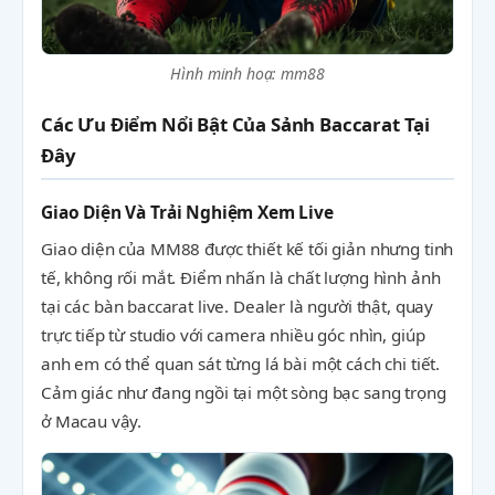
Hình minh hoạ: mm88
Các Ưu Điểm Nổi Bật Của Sảnh Baccarat Tại
Đây
Giao Diện Và Trải Nghiệm Xem Live
Giao diện của MM88 được thiết kế tối giản nhưng tinh
tế, không rối mắt. Điểm nhấn là chất lượng hình ảnh
tại các bàn baccarat live. Dealer là người thật, quay
trực tiếp từ studio với camera nhiều góc nhìn, giúp
anh em có thể quan sát từng lá bài một cách chi tiết.
Cảm giác như đang ngồi tại một sòng bạc sang trọng
ở Macau vậy.