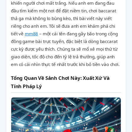
khiến người chơi mất trắng. Nếu anh em đang đau
đầu tìm kiếm một nơi để đặt niềm tin, chơi baccarat
thả ga mà không lo bùng kèo, thì bài viết này viết
riêng cho anh em. Tôi sẽ đưa anh em khám phá chi
tiết về
mm88
– một cái tên đang gây bão trong cộng
đồng game bài trực tuyến, đặc biệt là dòng baccarat
cực kỳ được yêu thích. Chúng ta sẽ mổ xẻ mọi thứ từ
giao diện, tốc độ cho đến tỷ lệ trả thưởng, giúp anh
em có cái nhìn thực tế nhất trước khi bỏ tiền vào chơi.
Tổng Quan Về Sảnh Chơi Này: Xuất Xứ Và
Tính Pháp Lý