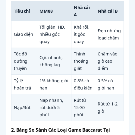
Nhà cái
Tiêu chí
MM88
Nhà cái B
A
Tối giản, HD,
Khá rối,
Đẹp nhưng
Giao diện
nhiều góc
ít góc
load chậm
quay
quay
Tốc độ
Thỉnh
Chậm vào
Cực nhanh,
đường
thoảng
giờ cao
không lag
truyền
giật
điểm
Tỷ lệ
1% không giới
0.8% có
0.5% có
hoàn trả
hạn
điều kiện
giới hạn
Nạp nhanh,
Rút từ
Rút từ 1-2
Nạp/Rút
rút dưới 5
15-30
giờ
phút
phút
2. Bảng So Sánh Các Loại Game Baccarat Tại