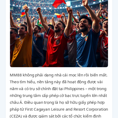
MM88 không phải dạng nhà cái mọc lên rồi biến mất.
Theo tìm hiểu, nền tảng này đã hoạt động được vài
năm và có trụ sở chính đặt tại Philippines – một trong
những trung tâm cấp phép cờ bạc trực tuyến lớn nhất
châu Á. Điều quan trọng là họ sở hữu giấy phép hợp
pháp từ First Cagayan Leisure and Resort Corporation
(CEZA) và được giám sát bởi các tổ chức kiểm định