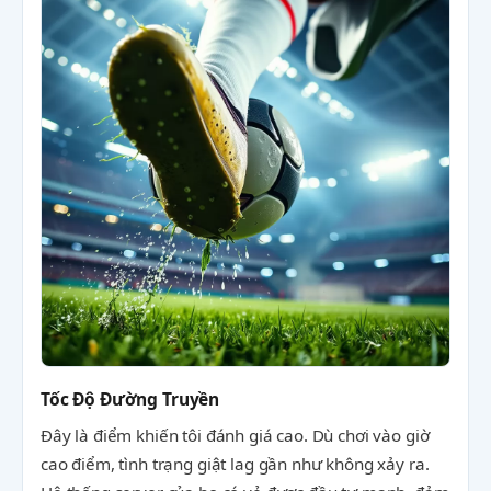
Tốc Độ Đường Truyền
Đây là điểm khiến tôi đánh giá cao. Dù chơi vào giờ
cao điểm, tình trạng giật lag gần như không xảy ra.