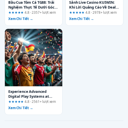
Bầu Cua Tôm Cá TG88: Trải
Sảnh Live Casino KUIWIN:
Nghiệm Thực Tế Dưới Góc
Khi Lời Quảng Cáo Về Dealer
Nhìn Người Dùng
"Gợi Cảm" Cần Được Kiểm
★★★★★
4.8 · 2357+ lượt xem
★★★★★
4.8 · 2978+ lượt xem
Chứng Bằng Danh Sách Tiêu
Xem Chi Tiết →
Xem Chi Tiết →
Chí
Experience Advanced
Digital Play Systems at
cm88seo.com: What to
★★★★★
4.8 · 2561+ lượt xem
Expect and What to Verify
Xem Chi Tiết →