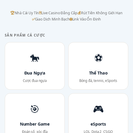
🏆
Nhà Cái Uy Tín
🃏
Live Casino Đẳng Cấp
💰
Rút Tiền Không Giới Hạn
✅
Giao Dịch Minh Bạch
🌐
Link Vào Ổn Định
SẢN PHẨM CÁ CƯỢC
🐎
⚽
Đua Ngựa
Thể Thao
Cược đua ngựa
Bóng đá, tennis, eSports
🎯
🎮
Number Game
eSports
Đoán số, xóc đĩa
LOL, Dota 2, CS:GO