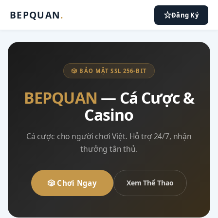
BEPQUAN
.
Đăng Ký
🎲 BẢO MẬT SSL 256-BIT
BEPQUAN
— Cá Cược &
Casino
Cá cược cho người chơi Việt. Hỗ trợ 24/7, nhận
thưởng tân thủ.
🎲 Chơi Ngay
Xem Thể Thao