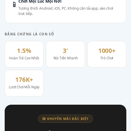
Chơi Mọi Lúc Mọi Nơi
📱
Tương thích Android, iOS, PC. Không cần tải app, vào chơi
trực tiếp.
BẰNG CHỨNG LÀ CON SỐ
1.5%
3'
1000+
Hoàn Trả Cao Nhất
Rút Tiền Nhanh
Trò Chơi
176K+
Lượt Chơi Mỗi Ngày
🎲 KHUYẾN MÃI ĐẶC BIỆT