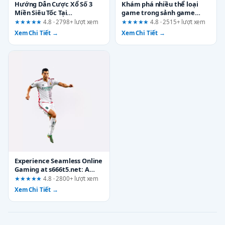
Hướng Dẫn Cược Xổ Số 3
Khám phá nhiều thể loại
Miền Siêu Tốc Tại
game trong sảnh game
Sunwin28.bz: Quy Trình Từng
789p.in: Luật, xác suất và
★★★★★
4.8 · 2798+ lượt xem
★★★★★
4.8 · 2515+ lượt xem
Bước Cho Người Mới
quản lý vốn
Xem Chi Tiết →
Xem Chi Tiết →
Experience Seamless Online
Gaming at s666t5.net: A
Balanced Pre-Play Review
★★★★★
4.8 · 2800+ lượt xem
Xem Chi Tiết →