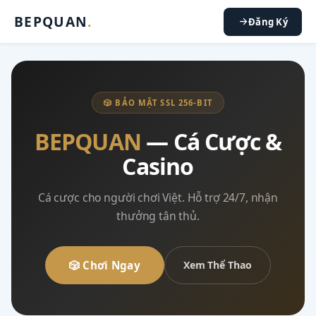
BEPQUAN
.
Đăng Ký
🎲 BẢO MẬT SSL 256-BIT
BEPQUAN
— Cá Cược &
Casino
Cá cược cho người chơi Việt. Hỗ trợ 24/7, nhận
thưởng tân thủ.
🎲 Chơi Ngay
Xem Thể Thao