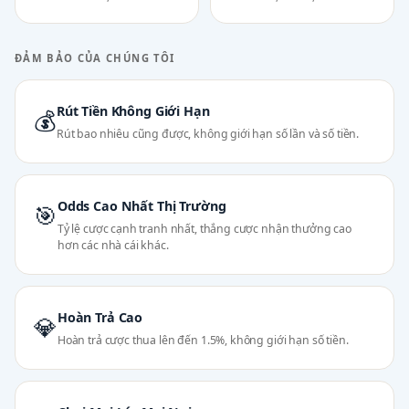
ĐẢM BẢO CỦA CHÚNG TÔI
Rút Tiền Không Giới Hạn
💰
Rút bao nhiêu cũng được, không giới hạn số lần và số tiền.
Odds Cao Nhất Thị Trường
🎯
Tỷ lệ cược cạnh tranh nhất, thắng cược nhận thưởng cao
hơn các nhà cái khác.
Hoàn Trả Cao
💎
Hoàn trả cược thua lên đến 1.5%, không giới hạn số tiền.