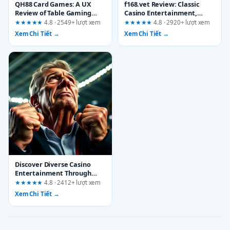
QH88 Card Games: A UX
f168.vet Review: Classic
Review of Table Gaming
Casino Entertainment,
Styles and the Friction
Domain Access, and the
★★★★★
4.8 · 2549+ lượt xem
★★★★★
4.8 · 2920+ lượt xem
Points You Meet First
Verification Process Players
Xem Chi Tiết →
Xem Chi Tiết →
Should Run
Discover Diverse Casino
Entertainment Through
thapcamtv.page: A Risk-
★★★★★
4.8 · 2412+ lượt xem
Focused Evaluation
Xem Chi Tiết →