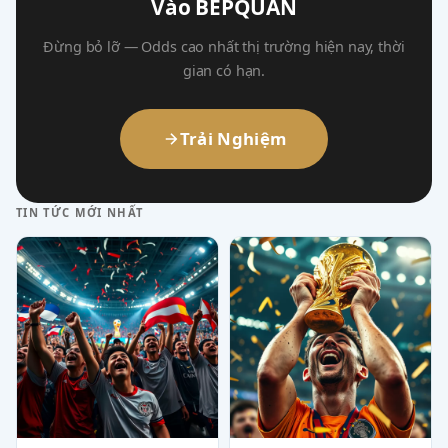
Vào BEPQUAN
Đừng bỏ lỡ — Odds cao nhất thị trường hiện nay, thời
gian có hạn.
Trải Nghiệm
TIN TỨC MỚI NHẤT