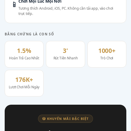
Chơi Mọi Lúc Mọi Nơi
📱
Tương thích Android, iOS, PC. Không cần tải app, vào chơi
trực tiếp.
BẰNG CHỨNG LÀ CON SỐ
1.5%
3'
1000+
Hoàn Trả Cao Nhất
Rút Tiền Nhanh
Trò Chơi
176K+
Lượt Chơi Mỗi Ngày
🎲 KHUYẾN MÃI ĐẶC BIỆT