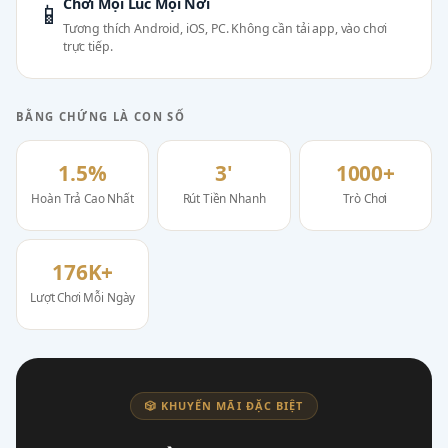
Chơi Mọi Lúc Mọi Nơi
📱
Tương thích Android, iOS, PC. Không cần tải app, vào chơi
trực tiếp.
BẰNG CHỨNG LÀ CON SỐ
1.5%
3'
1000+
Hoàn Trả Cao Nhất
Rút Tiền Nhanh
Trò Chơi
176K+
Lượt Chơi Mỗi Ngày
🎲 KHUYẾN MÃI ĐẶC BIỆT