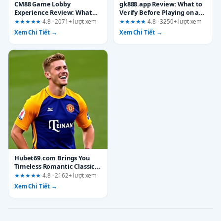
CM88 Game Lobby
gk888.app Review: What to
Experience Review: What
Verify Before Playing on a
Players Find Before the First
Modern Digital Game
★★★★★
4.8 · 2071+ lượt xem
★★★★★
4.8 · 3250+ lượt xem
Click
Platform
Xem Chi Tiết →
Xem Chi Tiết →
Hubet69.com Brings You
Timeless Romantic Classics:
An Independent Review
★★★★★
4.8 · 2162+ lượt xem
From First Click to Final
Xem Chi Tiết →
Withdrawal