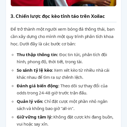
3. Chiến lược đọc kèo tỉnh táo trên Xoilac
Để trở thành một người xem bóng đá thông thái, bạn
cần xây dựng cho mình một quy trình phân tích khoa
học. Dưới đây là các bước cơ bản:
Thu thập thông tin:
Đọc tin tức, phân tích đội
hình, phong độ, thời tiết, trọng tài.
So sánh tỷ lệ kèo:
Xem xét kèo từ nhiều nhà cái
khác nhau để tìm ra sự chênh lệch.
Đánh giá biến động:
Theo dõi sự thay đổi của
odds trong 24-48 giờ trước trận đấu.
Quản lý vốn:
Chỉ đặt cược một phần nhỏ ngân
sách và không bao giờ "all-in".
Giữ vững tâm lý:
Không đặt cược khi đang buồn,
vui hoặc say xỉn.