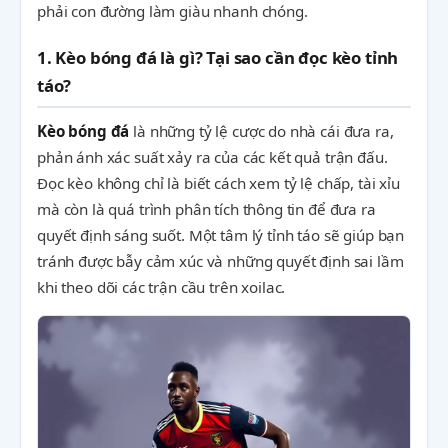
phải con đường làm giàu nhanh chóng.
1. Kèo bóng đá là gì? Tại sao cần đọc kèo tỉnh
táo?
Kèo bóng đá
là những tỷ lệ cược do nhà cái đưa ra,
phản ánh xác suất xảy ra của các kết quả trận đấu.
Đọc kèo không chỉ là biết cách xem tỷ lệ chấp, tài xỉu
mà còn là quá trình phân tích thông tin để đưa ra
quyết định sáng suốt. Một tâm lý tỉnh táo sẽ giúp bạn
tránh được bẫy cảm xúc và những quyết định sai lầm
khi theo dõi các trận cầu trên xoilac.