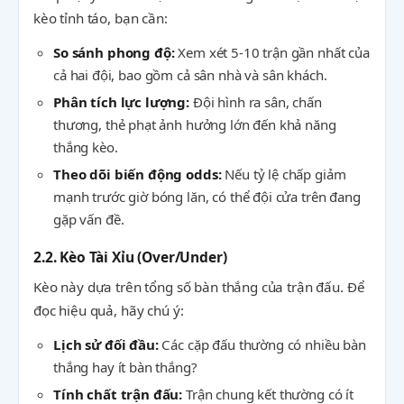
kèo tỉnh táo, bạn cần:
So sánh phong độ:
Xem xét 5-10 trận gần nhất của
cả hai đội, bao gồm cả sân nhà và sân khách.
Phân tích lực lượng:
Đội hình ra sân, chấn
thương, thẻ phạt ảnh hưởng lớn đến khả năng
thắng kèo.
Theo dõi biến động odds:
Nếu tỷ lệ chấp giảm
mạnh trước giờ bóng lăn, có thể đội cửa trên đang
gặp vấn đề.
2.2. Kèo Tài Xỉu (Over/Under)
Kèo này dựa trên tổng số bàn thắng của trận đấu. Để
đọc hiệu quả, hãy chú ý:
Lịch sử đối đầu:
Các cặp đấu thường có nhiều bàn
thắng hay ít bàn thắng?
Tính chất trận đấu:
Trận chung kết thường có ít