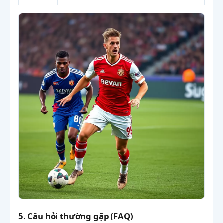
5. Câu hỏi thường gặp (FAQ)