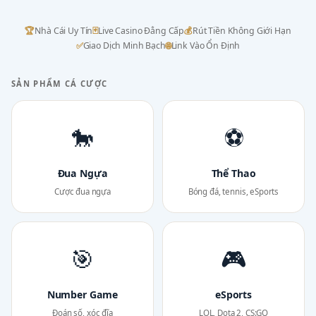
🏆
Nhà Cái Uy Tín
🃏
Live Casino Đẳng Cấp
💰
Rút Tiền Không Giới Hạn
✅
Giao Dịch Minh Bạch
🌐
Link Vào Ổn Định
SẢN PHẨM CÁ CƯỢC
🐎
⚽
Đua Ngựa
Thể Thao
Cược đua ngựa
Bóng đá, tennis, eSports
🎯
🎮
Number Game
eSports
Đoán số, xóc đĩa
LOL, Dota 2, CS:GO