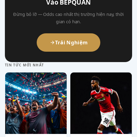
Vào BEPQUAN
Đừng bỏ lỡ — Odds cao nhất thị trường hiện nay, thời
gian có hạn.
Trải Nghiệm
TIN TỨC MỚI NHẤT