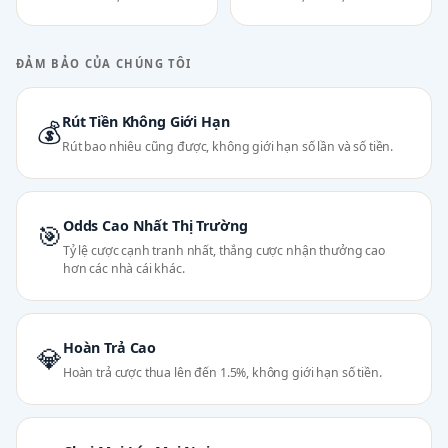
ĐẢM BẢO CỦA CHÚNG TÔI
Rút Tiền Không Giới Hạn
💰
Rút bao nhiêu cũng được, không giới hạn số lần và số tiền.
Odds Cao Nhất Thị Trường
🎯
Tỷ lệ cược cạnh tranh nhất, thắng cược nhận thưởng cao
hơn các nhà cái khác.
Hoàn Trả Cao
💎
Hoàn trả cược thua lên đến 1.5%, không giới hạn số tiền.