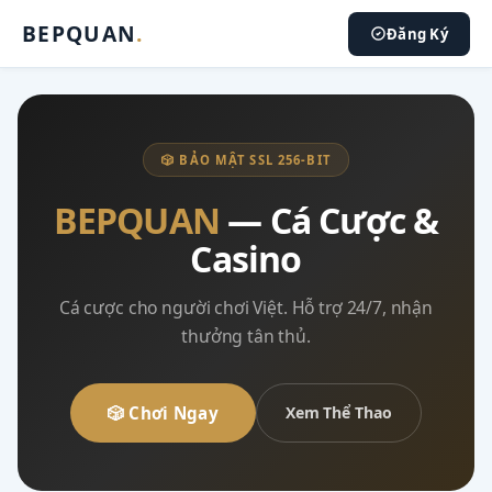
BEPQUAN
.
Đăng Ký
🎲 BẢO MẬT SSL 256-BIT
BEPQUAN
— Cá Cược &
Casino
Cá cược cho người chơi Việt. Hỗ trợ 24/7, nhận
thưởng tân thủ.
🎲 Chơi Ngay
Xem Thể Thao