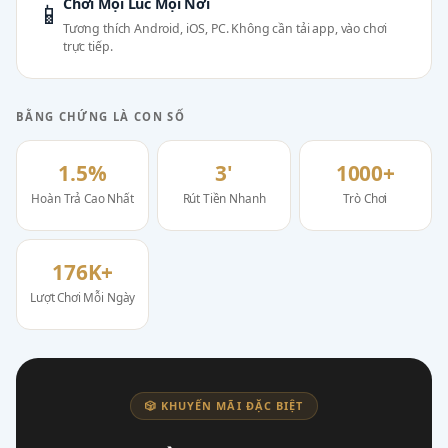
Chơi Mọi Lúc Mọi Nơi
📱
Tương thích Android, iOS, PC. Không cần tải app, vào chơi
trực tiếp.
BẰNG CHỨNG LÀ CON SỐ
1.5%
3'
1000+
Hoàn Trả Cao Nhất
Rút Tiền Nhanh
Trò Chơi
176K+
Lượt Chơi Mỗi Ngày
🎲 KHUYẾN MÃI ĐẶC BIỆT