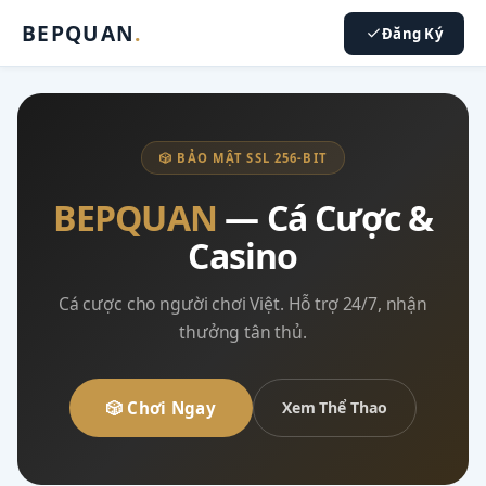
BEPQUAN
.
Đăng Ký
🎲 BẢO MẬT SSL 256-BIT
BEPQUAN
— Cá Cược &
Casino
Cá cược cho người chơi Việt. Hỗ trợ 24/7, nhận
thưởng tân thủ.
🎲 Chơi Ngay
Xem Thể Thao