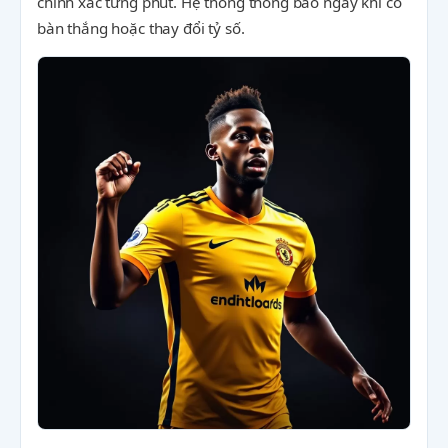
chính xác từng phút. Hệ thống thông báo ngay khi có
bàn thắng hoặc thay đổi tỷ số.