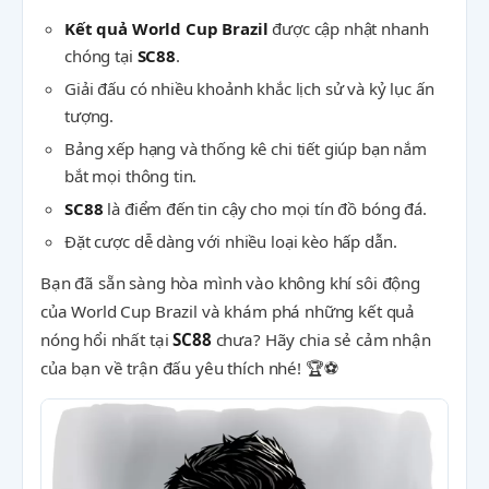
Kết quả World Cup Brazil
được cập nhật nhanh
chóng tại
SC88
.
Giải đấu có nhiều khoảnh khắc lịch sử và kỷ lục ấn
tượng.
Bảng xếp hạng và thống kê chi tiết giúp bạn nắm
bắt mọi thông tin.
SC88
là điểm đến tin cậy cho mọi tín đồ bóng đá.
Đặt cược dễ dàng với nhiều loại kèo hấp dẫn.
Bạn đã sẵn sàng hòa mình vào không khí sôi động
của World Cup Brazil và khám phá những kết quả
nóng hổi nhất tại
SC88
chưa? Hãy chia sẻ cảm nhận
của bạn về trận đấu yêu thích nhé! 🏆⚽