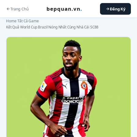
bepquan.vn
.
Trang Chủ
Đăng Ký
Home
›
Tất Cả Game
›
Kết Quả World Cup Brazil Nóng Nhất Cùng Nhà Cái SC88