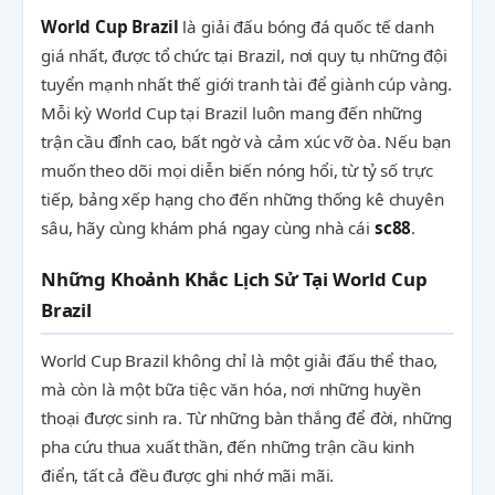
World Cup Brazil
là giải đấu bóng đá quốc tế danh
giá nhất, được tổ chức tại Brazil, nơi quy tụ những đội
tuyển mạnh nhất thế giới tranh tài để giành cúp vàng.
Mỗi kỳ World Cup tại Brazil luôn mang đến những
trận cầu đỉnh cao, bất ngờ và cảm xúc vỡ òa. Nếu bạn
muốn theo dõi mọi diễn biến nóng hổi, từ tỷ số trực
tiếp, bảng xếp hạng cho đến những thống kê chuyên
sâu, hãy cùng khám phá ngay cùng nhà cái
sc88
.
Những Khoảnh Khắc Lịch Sử Tại World Cup
Brazil
World Cup Brazil không chỉ là một giải đấu thể thao,
mà còn là một bữa tiệc văn hóa, nơi những huyền
thoại được sinh ra. Từ những bàn thắng để đời, những
pha cứu thua xuất thần, đến những trận cầu kinh
điển, tất cả đều được ghi nhớ mãi mãi.