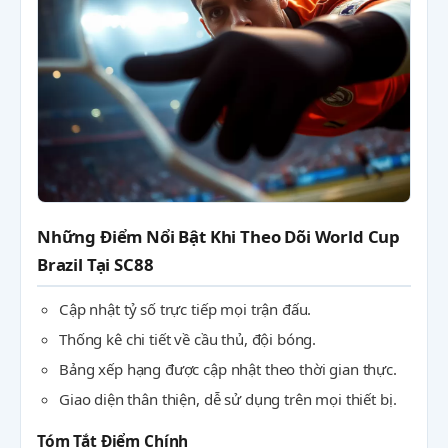
Những Điểm Nổi Bật Khi Theo Dõi World Cup
Brazil Tại SC88
Cập nhật tỷ số trực tiếp mọi trận đấu.
Thống kê chi tiết về cầu thủ, đội bóng.
Bảng xếp hạng được cập nhật theo thời gian thực.
Giao diện thân thiện, dễ sử dụng trên mọi thiết bị.
Tóm Tắt Điểm Chính