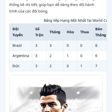
thống kê chi tiết, giúp bạn dễ dàng theo dõi hành
trình của các đội bóng.
Bảng Xếp Hạng Mới Nhất Tại World Cup B
Đội
Số
Bàn
Thắng
Hòa
Thua
Tuyển
Trận
Thắng
Brazil
3
3
0
0
8
Argentina
3
2
1
0
6
Đức
3
2
0
1
7