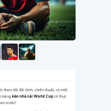
 theo dõi đội hình, chiến thuật, có một
ên bảng
kèo nhà cái World Cup
có thực
oán trước?