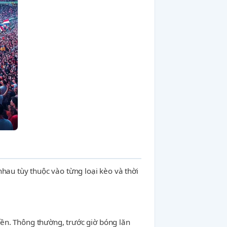
hau tùy thuộc vào từng loại kèo và thời
tiền. Thông thường, trước giờ bóng lăn