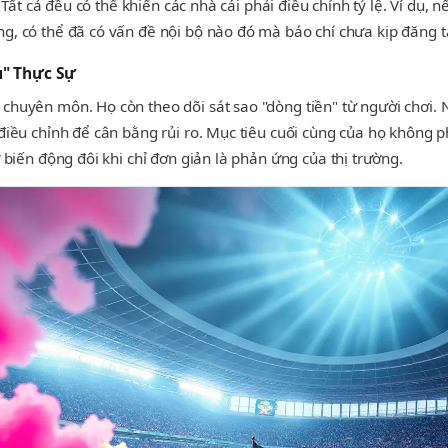
.. Tất cả đều có thể khiến các nhà cái phải điều chỉnh tỷ lệ. Ví dụ, 
ng, có thể đã có vấn đề nội bộ nào đó mà báo chí chưa kịp đăng t
ủ" Thực Sự
h chuyên môn. Họ còn theo dõi sát sao "dòng tiền" từ người chơi
 điều chỉnh để cân bằng rủi ro. Mục tiêu cuối cùng của họ không 
ự biến động đôi khi chỉ đơn giản là phản ứng của thị trường.