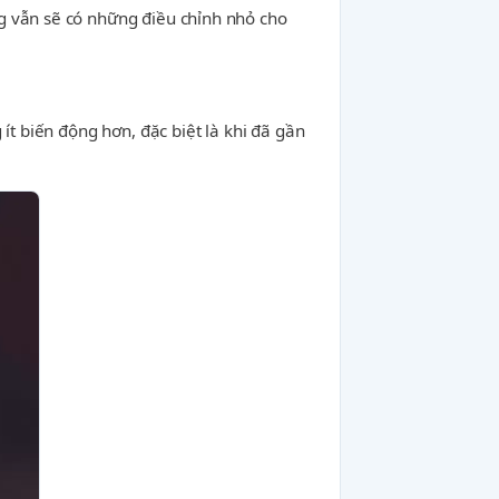
g vẫn sẽ có những điều chỉnh nhỏ cho
ít biến động hơn, đặc biệt là khi đã gần