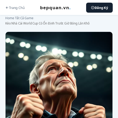
bepquan.vn
.
Trang Chủ
Đăng Ký
Home
›
Tất Cả Game
›
Kèo Nhà Cái World Cup Có Ổn Định Trước Giờ Bóng Lăn Khô