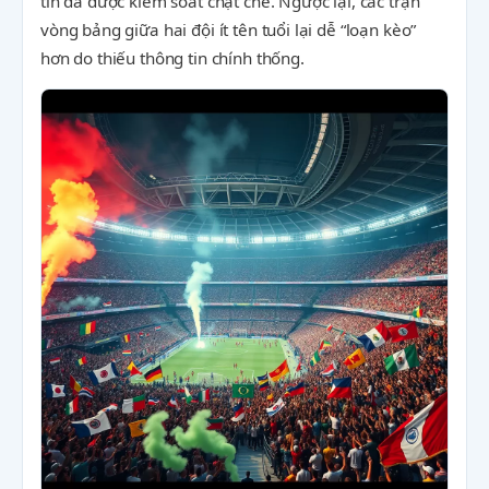
tin đã được kiểm soát chặt chẽ. Ngược lại, các trận
vòng bảng giữa hai đội ít tên tuổi lại dễ “loạn kèo”
hơn do thiếu thông tin chính thống.