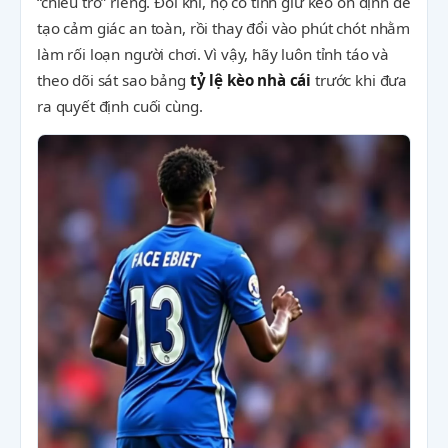
“chiêu trò” riêng. Đôi khi, họ cố tình giữ kèo ổn định để
tạo cảm giác an toàn, rồi thay đổi vào phút chót nhằm
làm rối loạn người chơi. Vì vậy, hãy luôn tỉnh táo và
theo dõi sát sao bảng
tỷ lệ kèo nhà cái
trước khi đưa
ra quyết định cuối cùng.