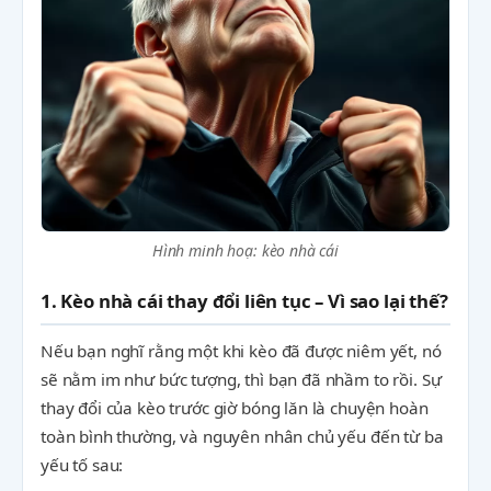
Hình minh hoạ: kèo nhà cái
1. Kèo nhà cái thay đổi liên tục – Vì sao lại thế?
Nếu bạn nghĩ rằng một khi kèo đã được niêm yết, nó
sẽ nằm im như bức tượng, thì bạn đã nhầm to rồi. Sự
thay đổi của kèo trước giờ bóng lăn là chuyện hoàn
toàn bình thường, và nguyên nhân chủ yếu đến từ ba
yếu tố sau: