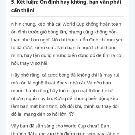
5. Kết luận: Ổn định hay không, bạn vẫn phải
cẩn thận!
Nhìn chung, kèo nhà cái World Cup không hoàn toàn
ổn định trước giờ bóng lăn, nhưng cũng không hỗn
loạn như bạn nghĩ. Nó chỉ thực sự ổn định khi mọi yếu
tố đã được kiểm soát. Nếu bạn là người chơi thông
minh, hãy tận dụng những biến động đó để tìm ra cơ
hội, thay vì sợ hãi.
Hãy nhớ rằng, cá cược bóng đá không chỉ là may rủi,
mà còn là nghệ thuật đọc vị nhà cái. Và nếu bạn
muốn thành công, hãy luôn cập nhật thông tin từ
những nguồn uy tín. Đừng để những biến động kèo
làm bạn mất bình tĩnh, bởi đôi khi, chính sự thay đổi
đó lại mang đến cơ hội lớn. 🏆
Vậy bạn đã sẵn sàng cho World Cup chưa? Bạn
thường đặt cược vào thời điểm nào: sớm hay sát giờ