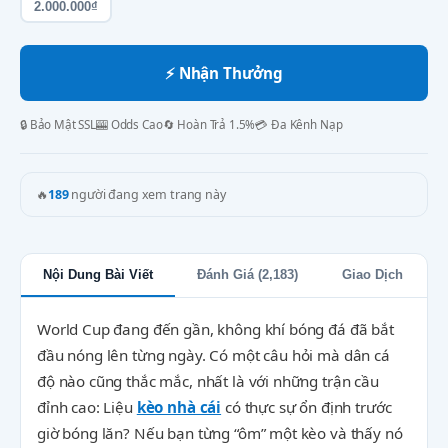
2.000.000₫
⚡ Nhận Thưởng
🔒 Bảo Mật SSL
🎰 Odds Cao
🔄 Hoàn Trả 1.5%
💳 Đa Kênh Nạp
🔥
189
người đang xem trang này
Nội Dung Bài Viết
Đánh Giá (2,183)
Giao Dịch
World Cup đang đến gần, không khí bóng đá đã bắt
đầu nóng lên từng ngày. Có một câu hỏi mà dân cá
độ nào cũng thắc mắc, nhất là với những trận cầu
đỉnh cao: Liệu
kèo nhà cái
có thực sự ổn định trước
giờ bóng lăn? Nếu bạn từng “ôm” một kèo và thấy nó