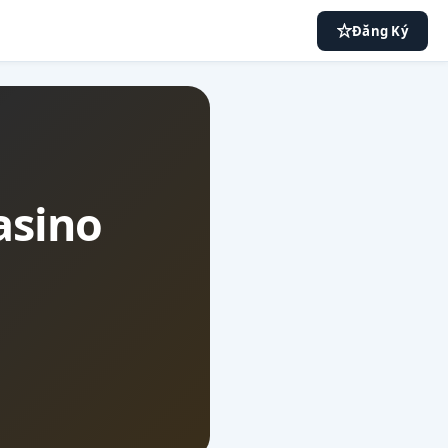
Đăng Ký
asino