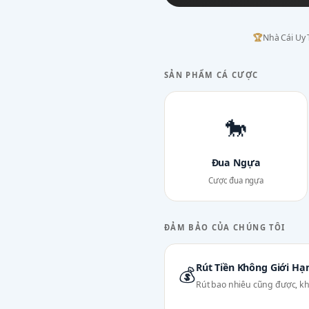
🏆
Nhà Cái Uy 
SẢN PHẨM CÁ CƯỢC
🐎
Đua Ngựa
Cược đua ngựa
ĐẢM BẢO CỦA CHÚNG TÔI
Rút Tiền Không Giới Hạ
💰
Rút bao nhiêu cũng được, khô