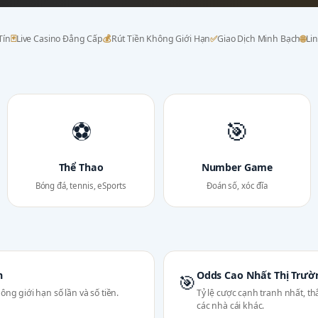
Tín
🃏
Live Casino Đẳng Cấp
💰
Rút Tiền Không Giới Hạn
✅
Giao Dịch Minh Bạch
🌐
Li
⚽
🎯
Thể Thao
Number Game
Bóng đá, tennis, eSports
Đoán số, xóc đĩa
n
Odds Cao Nhất Thị Trườ
🎯
ng giới hạn số lần và số tiền.
Tỷ lệ cược cạnh tranh nhất, 
các nhà cái khác.