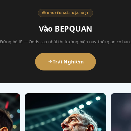
🎲 KHUYẾN MÃI ĐẶC BIỆT
Vào BEPQUAN
Đừng bỏ lỡ — Odds cao nhất thị trường hiện nay, thời gian có hạn.
Trải Nghiệm