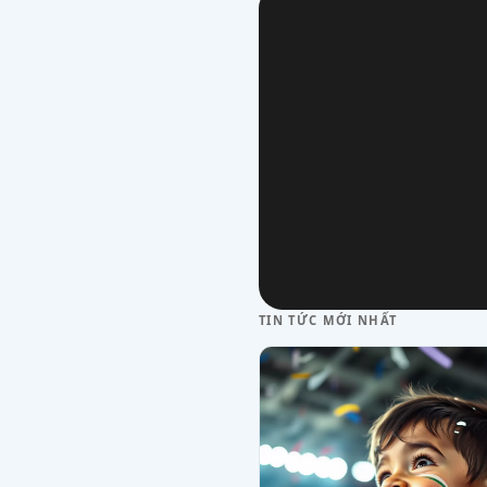
TIN TỨC MỚI NHẤT