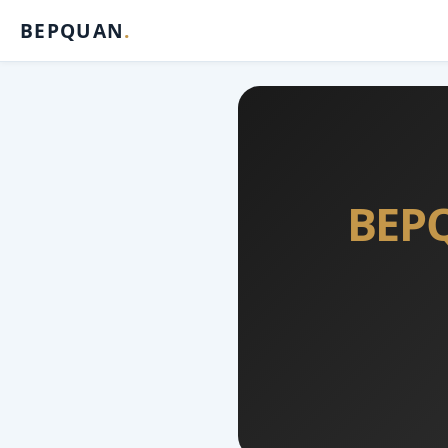
BEPQUAN
.
BEP