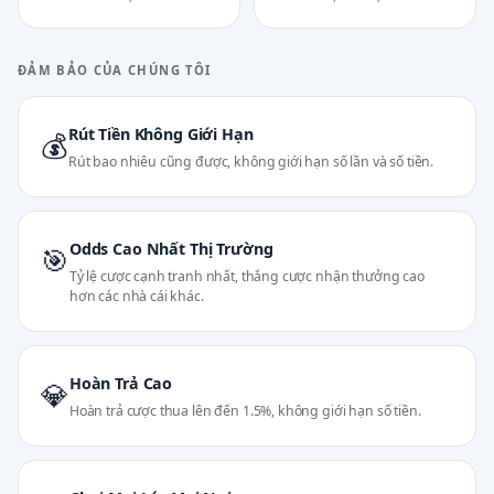
ĐẢM BẢO CỦA CHÚNG TÔI
Rút Tiền Không Giới Hạn
💰
Rút bao nhiêu cũng được, không giới hạn số lần và số tiền.
Odds Cao Nhất Thị Trường
🎯
Tỷ lệ cược cạnh tranh nhất, thắng cược nhận thưởng cao
hơn các nhà cái khác.
Hoàn Trả Cao
💎
Hoàn trả cược thua lên đến 1.5%, không giới hạn số tiền.