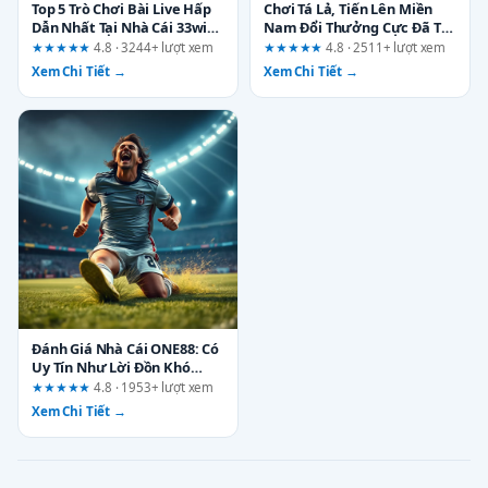
Top 5 Trò Chơi Bài Live Hấp
Chơi Tá Lả, Tiến Lên Miền
Dẫn Nhất Tại Nhà Cái 33win:
Nam Đổi Thưởng Cực Đã Tại
Góc Nhìn Kiểm Chứng
NK88: Đánh Giá Theo Tiêu
★★★★★
4.8 · 3244+ lượt xem
★★★★★
4.8 · 2511+ lượt xem
Chí Thực Dụng
Xem Chi Tiết →
Xem Chi Tiết →
Đánh Giá Nhà Cái ONE88: Có
Uy Tín Như Lời Đồn Khó
Cưỡng?
★★★★★
4.8 · 1953+ lượt xem
Xem Chi Tiết →