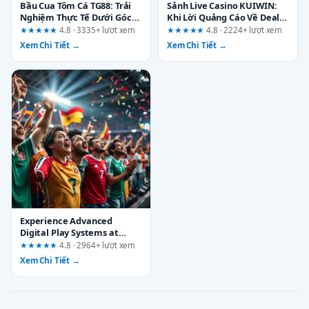
Bầu Cua Tôm Cá TG88: Trải
Sảnh Live Casino KUIWIN:
Nghiệm Thực Tế Dưới Góc
Khi Lời Quảng Cáo Về Dealer
Nhìn Người Dùng
"Gợi Cảm" Cần Được Kiểm
★★★★★
4.8 · 3335+ lượt xem
★★★★★
4.8 · 2224+ lượt xem
Chứng Bằng Danh Sách Tiêu
Xem Chi Tiết →
Xem Chi Tiết →
Chí
Experience Advanced
Digital Play Systems at
cm88seo.com: What to
★★★★★
4.8 · 2964+ lượt xem
Expect and What to Verify
Xem Chi Tiết →