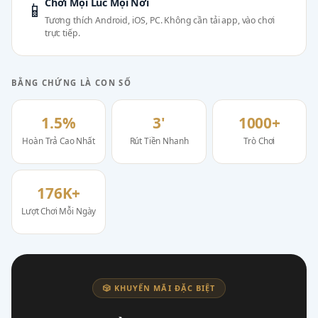
Chơi Mọi Lúc Mọi Nơi
📱
Tương thích Android, iOS, PC. Không cần tải app, vào chơi
trực tiếp.
BẰNG CHỨNG LÀ CON SỐ
1.5%
3'
1000+
Hoàn Trả Cao Nhất
Rút Tiền Nhanh
Trò Chơi
176K+
Lượt Chơi Mỗi Ngày
🎲 KHUYẾN MÃI ĐẶC BIỆT